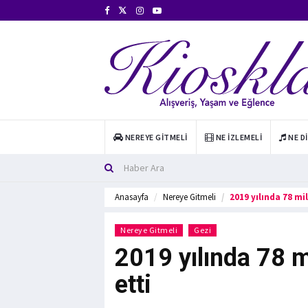
NEREYE GITMELI
NE İZLEMELI
NE D
Anasayfa
Nereye Gitmeli
2019 yılında 78 mi
Nereye Gitmeli
Gezi
2019 yılında 78 
etti