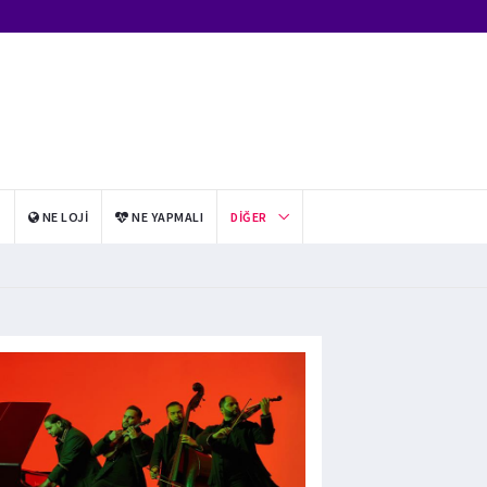
I
NE LOJI
NE YAPMALI
DIĞER