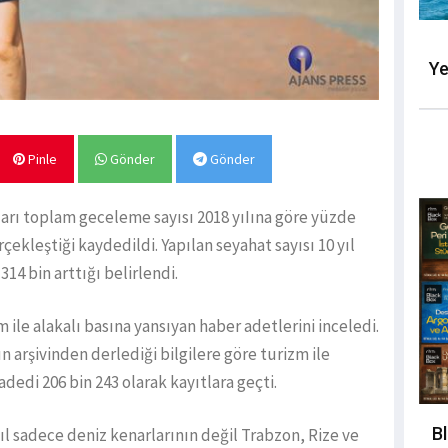
Ye
Pinle
Gönder
Gönder
ları toplam geceleme sayısı 2018 yıIına göre yüzde
çekleştiği kaydedildi. Yapılan seyahat sayısı 10 yıl
314 bin arttığı belirlendi.
ile alakalı basına yansıyan haber adetlerini inceledi.
ın arşivinden derlediği bilgilere göre turizm ile
adedi 206 bin 243 olarak kayıtlara geçti.
B
ıl sadece deniz kenarlarının değil Trabzon, Rize ve