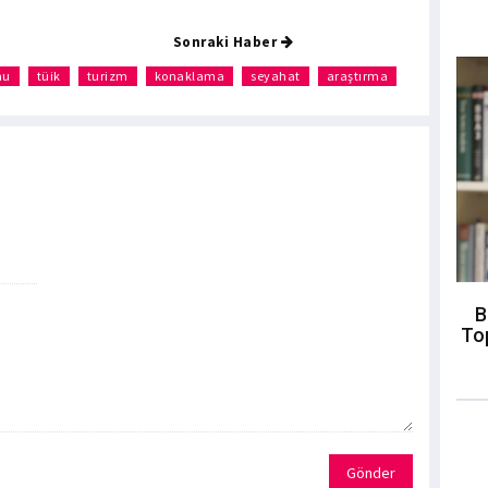
Sonraki Haber
mu
tüik
turizm
konaklama
seyahat
araştırma
B
To
Gönder