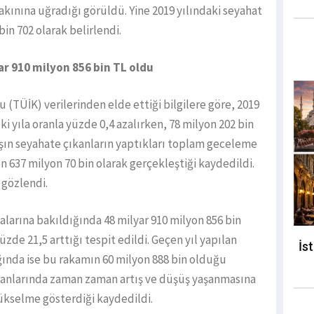
 akınına uğradığı görüldü. Yine 2019 yılındaki seyahat
bin 702 olarak belirlendi.
r 910 milyon 856 bin TL oldu
u (TÜİK) verilerinden elde ettiği bilgilere göre, 2019
ki yıla oranla yüzde 0,4 azalırken, 78 milyon 202 bin
rşın seyahate çıkanların yaptıkları toplam geceleme
en 637 milyon 70 bin olarak gerçekleştiği kaydedildi.
 gözlendi.
larına bakıldığında 48 milyar 910 milyon 856 bin
zde 21,5 arttığı tespit edildi. Geçen yıl yapılan
İs
ığında ise bu rakamın 60 milyon 888 bin olduğu
oranlarında zaman zaman artış ve düşüş yaşanmasına
yükselme gösterdiği kaydedildi.