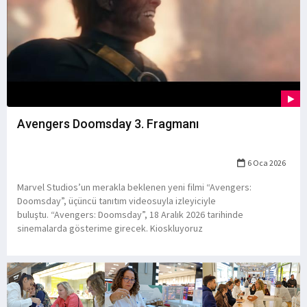
Avengers Doomsday 3. Fragmanı
6 Oca 2026
Marvel Studios’un merakla beklenen yeni filmi “Avengers:
Doomsday”, üçüncü tanıtım videosuyla izleyiciyle
buluştu. “Avengers: Doomsday”, 18 Aralık 2026 tarihinde
sinemalarda gösterime girecek. Kioskluyoruz