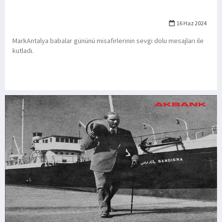
16 Haz 2024
MarkAntalya babalar gününü misafirlerinin sevgi dolu mesajları ile
kutladı.