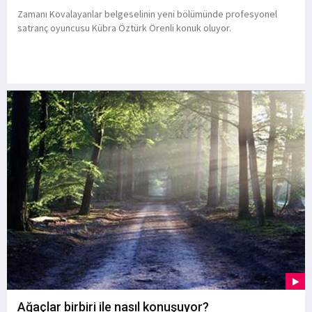
Zamanı Kovalayanlar belgeselinin yeni bölümünde profesyonel
satranç oyuncusu Kübra Öztürk Örenli konuk oluyor.
Ağaçlar birbiri ile nasıl konuşuyor?