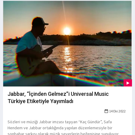
Jabbar, “İçinden Gelmez”i Universal Music
Türkiye Etiketiyle Yayımladı
14 Eki 2022
Sözleri ve müziği Jabbar imzası taşıyan “Kaç Gündür”, Safa
Hendem ve Jabbar ortaklığında yapılan düzenlemesiyle bir
sonbahar şarkısı olarak müzik severlerin beğenisine sunuluyor.