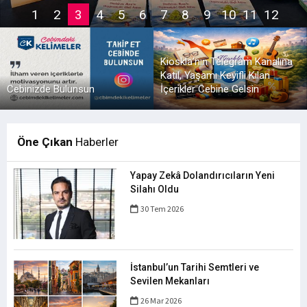
Kioskla’nın Telegram Kanalına
Katıl, Yaşamı Keyifli Kılan
Cebinizde Bulunsun
İçerikler Cebine Gelsin
Öne Çıkan
Haberler
Yapay Zekâ Dolandırıcıların Yeni
Silahı Oldu
30 Tem 2026
İstanbul’un Tarihi Semtleri ve
Sevilen Mekanları
26 Mar 2026