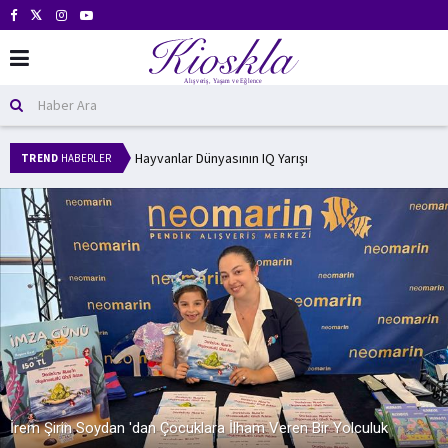
Hayvanlar Dünyasının IQ Yarışı
TREND
HABERLER
İrem Şirin Soydan 'dan Çocuklara İlham Veren Bir Yolculuk