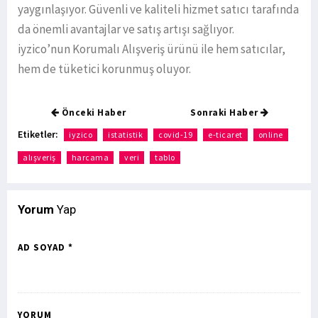
yaygınlaşıyor. Güvenli ve kaliteli hizmet satıcı tarafında
da önemli avantajlar ve satış artışı sağlıyor.
iyzico’nun Korumalı Alışveriş ürünü ile hem satıcılar,
hem de tüketici korunmuş oluyor.
Önceki Haber
Sonraki Haber
Etiketler:
iyzico
istatistik
covid-19
e-ticaret
online
alışveriş
harcama
veri
tablo
Yorum
Yap
AD SOYAD *
YORUM