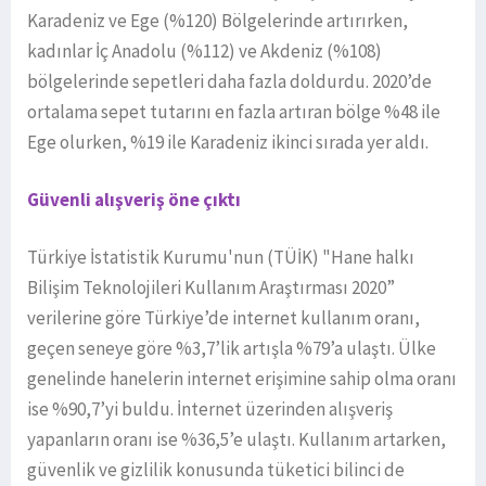
Karadeniz ve Ege (%120) Bölgelerinde artırırken,
kadınlar İç Anadolu (%112) ve Akdeniz (%108)
bölgelerinde sepetleri daha fazla doldurdu. 2020’de
ortalama sepet tutarını en fazla artıran bölge %48 ile
Ege olurken, %19 ile Karadeniz ikinci sırada yer aldı.
Güvenli alışveriş öne çıktı
Türkiye İstatistik Kurumu'nun (TÜİK) "Hane halkı
Bilişim Teknolojileri Kullanım Araştırması 2020”
verilerine göre Türkiye’de internet kullanım oranı,
geçen seneye göre %3,7’lik artışla %79’a ulaştı. Ülke
genelinde hanelerin internet erişimine sahip olma oranı
ise %90,7’yi buldu. İnternet üzerinden alışveriş
yapanların oranı ise %36,5’e ulaştı. Kullanım artarken,
güvenlik ve gizlilik konusunda tüketici bilinci de