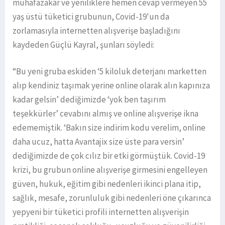
muhafazakâr ve yeniliklere hemen cevap vermeyen 55
yaş üstü tüketici grubunun, Covid-19'un da
zorlamasıyla internetten alışverişe başladığını
kaydeden Güçlü Kayral, şunları söyledi:
“Bu yeni gruba eskiden ‘5 kiloluk deterjanı marketten
alıp kendiniz taşımak yerine online olarak alın kapınıza
kadar gelsin’ dediğimizde ‘yok ben taşırım
teşekkürler’ cevabını almış ve online alışverişe ikna
edememiştik. ‘Bakın size indirim kodu verelim, online
daha ucuz, hatta Avantajix size üste para versin’
dediğimizde de çok cılız bir etki görmüştük. Covid-19
krizi, bu grubun online alışverişe girmesini engelleyen
güven, hukuk, eğitim gibi nedenleri ikinci plana itip,
sağlık, mesafe, zorunluluk gibi nedenleri öne çıkarınca
yepyeni bir tüketici profili internetten alışverişin