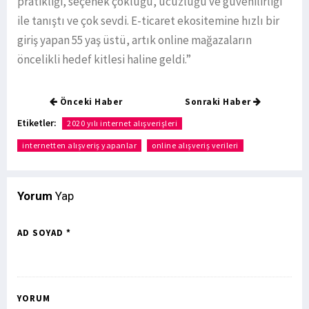
pratikliği, seçenek çokluğu, ucuzluğu ve güvenilirliği
ile tanıştı ve çok sevdi. E-ticaret ekositemine hızlı bir
giriş yapan 55 yaş üstü, artık online mağazaların
öncelikli hedef kitlesi haline geldi.”
Önceki Haber
Sonraki Haber
Etiketler:
2020 yılı internet alışverişleri
internetten alışveriş yapanlar
online alışveriş verileri
Yorum
Yap
AD SOYAD *
YORUM