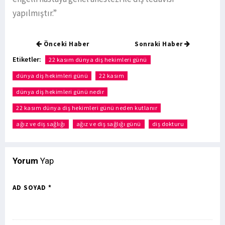
yapılmıştır.”
Önceki Haber
Sonraki Haber
Etiketler:
22 kasım dünya diş hekimleri günü
dünya diş hekimleri günü
22 kasım
dünya diş hekimleri günü nedir
22 kasım dünya diş hekimleri günü neden kutlanır
ağız ve diş sağlığı
ağız ve diş sağlığı günü
diş dokturu
Yorum
Yap
AD SOYAD *