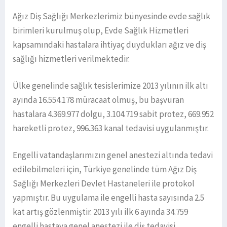
Ağız Diş Sağlığı Merkezlerimiz bünyesinde evde sağlık
birimleri kurulmuş olup, Evde Sağlık Hizmetleri
kapsamındaki hastalara ihtiyaç duydukları ağız ve diş
sağlığı hizmetleri verilmektedir.
Ülke genelinde sağlık tesislerimize 2013 yılının ilk altı
ayında 16.554.178 müracaat olmuş, bu başvuran
hastalara 4.369.977 dolgu, 3.104.719 sabit protez, 669.952
hareketli protez, 996.363 kanal tedavisi uygulanmıştır.
Engelli vatandaşlarımızın genel anestezi altında tedavi
edilebilmeleri için, Türkiye genelinde tüm Ağız Diş
Sağlığı Merkezleri Devlet Hastaneleri ile protokol
yapmıştır. Bu uygulama ile engelli hasta sayısında 2.5
kat artış gözlenmiştir. 2013 yılı ilk 6 ayında 34.759
engelli hastaya genel anestezi ile diş tedavisi