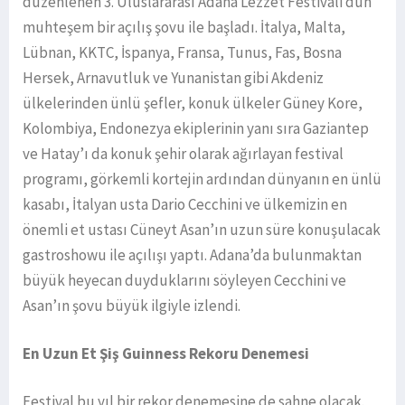
düzenlenen 3. Uluslararası Adana Lezzet Festivali dün
muhteşem bir açılış şovu ile başladı. İtalya, Malta,
Lübnan, KKTC, İspanya, Fransa, Tunus, Fas, Bosna
Hersek, Arnavutluk ve Yunanistan gibi Akdeniz
ülkelerinden ünlü şefler, konuk ülkeler Güney Kore,
Kolombiya, Endonezya ekiplerinin yanı sıra Gaziantep
ve Hatay’ı da konuk şehir olarak ağırlayan festival
programı, görkemli kortejin ardından dünyanın en ünlü
kasabı, İtalyan usta Dario Cecchini ve ülkemizin en
önemli et ustası Cüneyt Asan’ın uzun süre konuşulacak
gastroshowu ile açılışı yaptı. Adana’da bulunmaktan
büyük heyecan duyduklarını söyleyen Cecchini ve
Asan’ın şovu büyük ilgiyle izlendi.
En Uzun Et Şiş Guinness Rekoru Denemesi
Festival bu yıl bir rekor denemesine de sahne olacak.