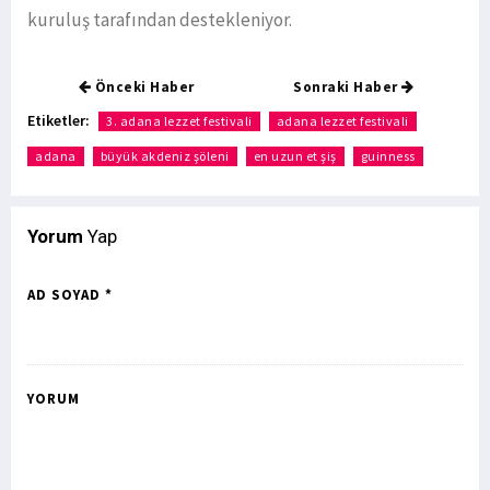
kuruluş tarafından destekleniyor.
Önceki Haber
Sonraki Haber
Etiketler:
3. adana lezzet festivali
adana lezzet festivali
adana
büyük akdeniz şöleni
en uzun et şiş
guinness
Yorum
Yap
AD SOYAD *
YORUM