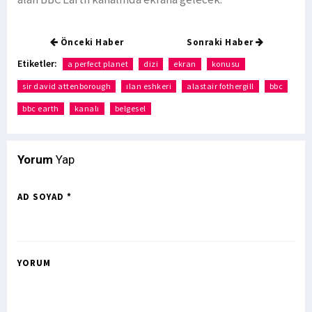
Önceki Haber
Sonraki Haber
Etiketler:
a perfect planet
dizi
ekran
konusu
sir david attenborough
ılan eshkeri
alastair fothergill
bbc
bbc earth
kanalı
belgesel
Yorum
Yap
AD SOYAD *
YORUM