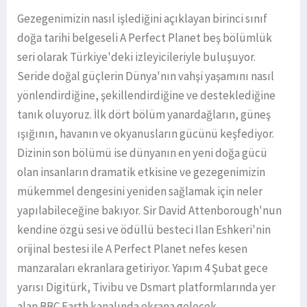
Gezegenimizin nasıl işlediğini açıklayan birinci sınıf
doğa tarihi belgeseli A Perfect Planet beş bölümlük
seri olarak Türkiye'deki izleyicileriyle buluşuyor.
Seride doğal güçlerin Dünya'nın vahşi yaşamını nasıl
yönlendirdiğine, şekillendirdiğine ve desteklediğine
tanık oluyoruz. İlk dört bölüm yanardağların, güneş
ışığının, havanın ve okyanusların gücünü keşfediyor.
Dizinin son bölümü ise dünyanın en yeni doğa gücü
olan insanların dramatik etkisine ve gezegenimizin
mükemmel dengesini yeniden sağlamak için neler
yapılabileceğine bakıyor. Sir David Attenborough'nun
kendine özgü sesi ve ödüllü besteci Ilan Eshkeri'nin
orijinal bestesi ile A Perfect Planet nefes kesen
manzaraları ekranlara getiriyor. Yapım 4 Şubat gece
yarısı Digitürk, Tivibu ve Dsmart platformlarında yer
alan BBC Earth kanalında ekrana gelecek.