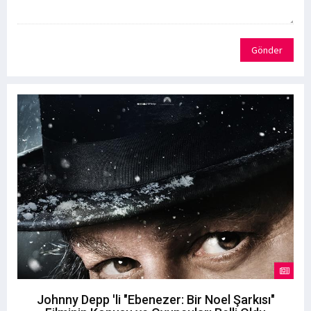
Gönder
Johnny Depp 'li "Ebenezer: Bir Noel Şarkısı"