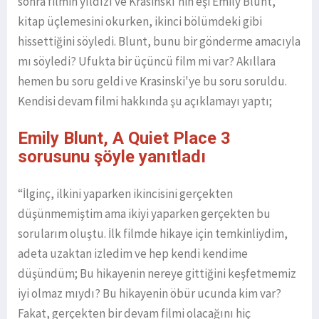
sonra filmin yıldızı ve Krasinski’nin eşi Emily Blunt,
kitap üçlemesini okurken, ikinci bölümdeki gibi
hissettiğini söyledi. Blunt, bunu bir gönderme amacıyla
mı söyledi? Ufukta bir üçüncü film mi var? Akıllara
hemen bu soru geldi ve Krasinski'ye bu soru soruldu.
Kendisi devam filmi hakkında şu açıklamayı yaptı;
Emily Blunt, A Quiet Place 3
sorusunu şöyle yanıtladı
“İlginç, ilkini yaparken ikincisini gerçekten
düşünmemiştim ama ikiyi yaparken gerçekten bu
sorularım oluştu. İlk filmde hikaye için temkinliydim,
adeta uzaktan izledim ve hep kendi kendime
düşündüm; Bu hikayenin nereye gittiğini keşfetmemiz
iyi olmaz mıydı? Bu hikayenin öbür ucunda kim var?
Fakat, gerçekten bir devam filmi olacağını hiç