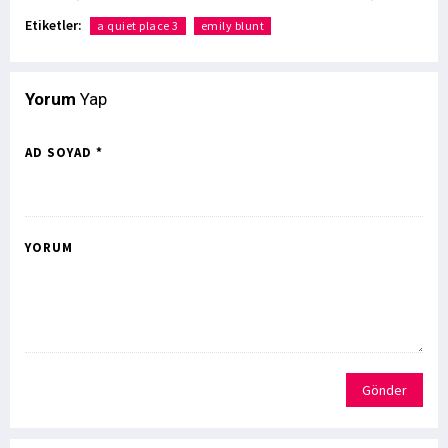
Etiketler:
a quiet place 3
emily blunt
Yorum
Yap
AD SOYAD *
YORUM
Gönder