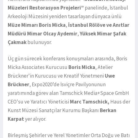
Müzeleri Restorasyon Projeleri”
panelinde, İstanbul
Arkeoloji Müzesini yeniden tasarlayan dünyaca ünlü
Müze Mimarı Boris Micka
,
İstanbul Rölöve ve Anıtlar
Müdürü Mimar Olcay Aydemir
,
Yüksek Mimar Şafak
Çakmak
bulunuyor.
Üç gün sürecek konferans konuşmaları arasında, Boris
Micka Associates Kurucusu
Boris Micka
, Atelier
Brückner'in Kurucusu ve Kreatif Yönetmeni
Uwe
Brückner
, Expo2020’de İsviçre Pavilyonunun
yaratımında görev alan Tamschick Media+Space GmbH
CEO'su ve Yaratıcı Yöneticisi
Marc Tamschick,
Haus der
Kunst Müzesi Sanatçılar Kurumu Başkanı
Berkan
Karpat
yer alıyor.
Birleşmiş Şehirler ve Yerel Yönetimler Orta Doğu ve Batı