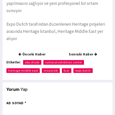
yapılmasını sağlıyor ve yeni profesyonel bir ortam
sunuyor.
Expo Dutch tarafından düzenlenen Heritage projeleri
arasında Heritage İstanbul, Heritage Middle East yer
alıyor.
Önceki Haber
Sonraki Haber
Etiketler:
abu dhabi
national exhibition center
heritage middle east
müzecilik
fuar
expo dutch
Yorum
Yap
AD SOYAD *