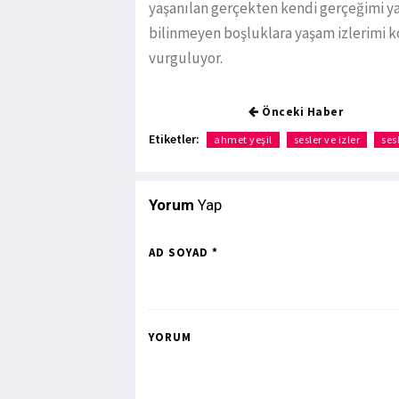
yaşanılan gerçekten kendi gerçeğimi y
bilinmeyen boşluklara yaşam izlerimi 
vurguluyor.
Önceki Haber
Etiketler:
ahmet yeşil
sesler ve izler
sesl
Yorum
Yap
AD SOYAD *
YORUM