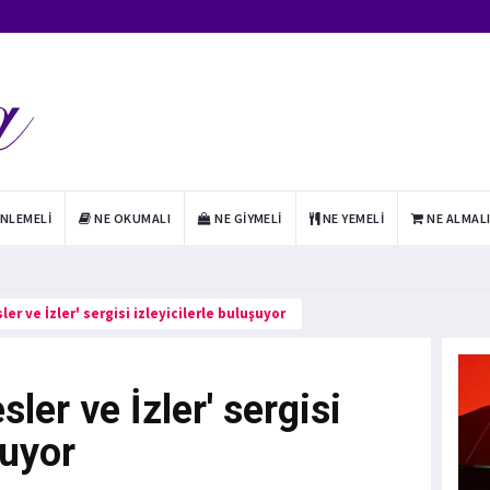
INLEMELI
NE OKUMALI
NE GIYMELI
NE YEMELI
NE ALMAL
ler ve İzler' sergisi izleyicilerle buluşuyor
sler ve İzler' sergisi
şuyor