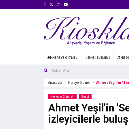
NEREYE GITMELI
NE İZLEMELI
NE D
Anasayfa
Nereye Gitmeli
Ahmet Yeşil'in 'Ses
Nereye Gitmeli
Sergi
Ahmet Yeşil'in 'Se
izleyicilerle bulu