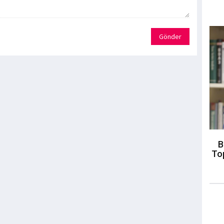
Gönder
B
To