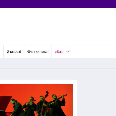
I
NE LOJI
NE YAPMALI
DIĞER