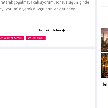
aratarak çoğalmaya çalışıyorum, sonsuzluğun içinde
koyuyorum’ diyerek duygularını en derinden
Sonraki Haber
er ve izler sergisi
galeri diani
İs