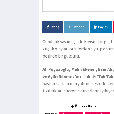
Paylaş
Tweetle
Paylaş
Gündelik yaşam içinde kıyısından geçti
küçük olayları örtülerden sıyırıp önü
peşinde bir güldürü.
Ali Poyazoğlu, Melih Ekener, Eser Al
ve Aylin Dönmez
’in rol aldığı ‘
Tak Tak 
baştan başlamanın yolunu keşfedenler,
tıkıldıkları hücrenin duvarlarını yıkıyor
Önceki Haber
Etiketler: