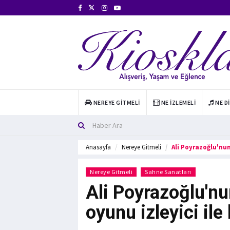
NEREYE GITMELI
NE İZLEMELI
NE D
Anasayfa
Nereye Gitmeli
Ali Poyrazoğlu'nun
Nereye Gitmeli
Sahne Sanatları
Ali Poyrazoğlu'nun
oyunu izleyici ile