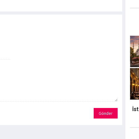
İs
Gönder