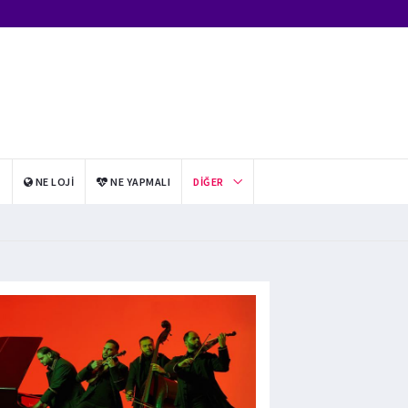
I
NE LOJI
NE YAPMALI
DIĞER