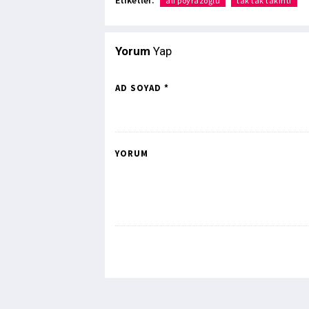
ali poyrazoğlu
tak tak takıntı
Yorum
Yap
AD SOYAD *
YORUM