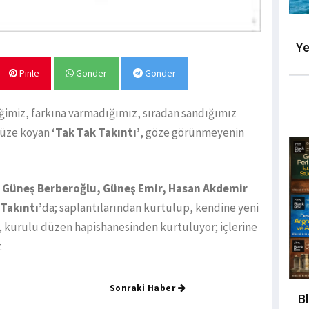
Ye
Pinle
Gönder
Gönder
ğimiz, farkına varmadığımız, sıradan sandığımız
müze koyan
‘Tak Tak Takıntı’
,
göze görünmeyenin
i, Güneş Berberoğlu, Güneş Emir, Hasan Akdemir
Takıntı’
da; saplantılarından kurtulup, kendine yeni
 kurulu düzen hapishanesinden kurtuluyor; içlerine
.
Sonraki Haber
B