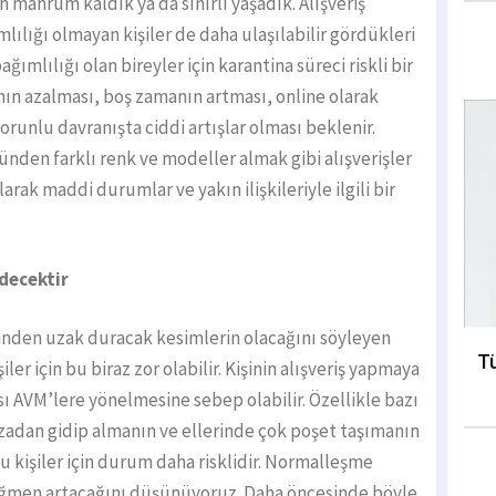
mahrum kaldık ya da sınırlı yaşadık. Alışveriş
mlılığı olmayan kişiler de daha ulaşılabilir gördükleri
bağımlılığı olan bireyler için karantina süreci riskli bir
nın azalması, boş zamanın artması, online olarak
sorunlu davranışta ciddi artışlar olması beklenir.
ünden farklı renk ve modeller almak gibi alışverişler
arak maddi durumlar ve yakın ilişkileriyle ilgili bir
decektir
inden uzak duracak kesimlerin olacağını söyleyen
Tü
iler için bu biraz zor olabilir. Kişinin alışveriş yapmaya
ı AVM’lere yönelmesine sebep olabilir. Özellikle bazı
azadan gidip almanın ve ellerinde çok poşet taşımanın
u kişiler için durum daha risklidir. Normalleşme
rağmen artacağını düşünüyoruz. Daha öncesinde böyle