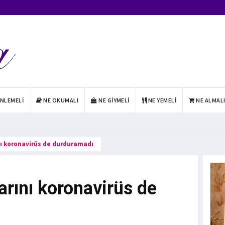
INLEMELI
NE OKUMALI
NE GIYMELI
NE YEMELI
NE ALMAL
ını koronavirüs de durduramadı
arını koronavirüs de