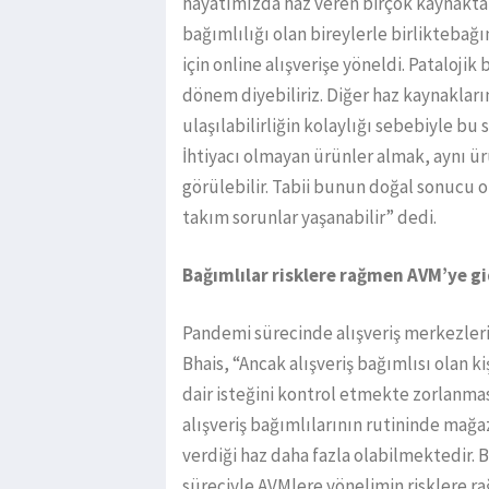
hayatımızda haz veren birçok kaynaktan 
bağımlılığı olan bireylerle birliktebağı
için online alışverişe yöneldi. Patalojik 
dönem diyebiliriz. Diğer haz kaynakları
ulaşılabilirliğin kolaylığı sebebiyle bu 
İhtiyacı olmayan ürünler almak, aynı ür
görülebilir. Tabii bunun doğal sonucu ol
takım sorunlar yaşanabilir” dedi.
Bağımlılar risklere rağmen AVM’ye gi
Pandemi sürecinde alışveriş merkezler
Bhais, “Ancak alışveriş bağımlısı olan kiş
dair isteğini kontrol etmekte zorlanmas
alışveriş bağımlılarının rutininde mağ
verdiği haz daha fazla olabilmektedir. B
süreciyle AVMlere yönelimin risklere 