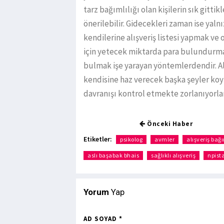
tarz bağımlılığı olan kişilerin sık gitti
önerilebilir. Gidecekleri zaman ise ya
kendilerine alışveriş listesi yapmak ve
için yetecek miktarda para bulundurmak 
bulmak işe yarayan yöntemlerdendir. Alış
kendisine haz verecek başka şeyler koy
davranışı kontrol etmekte zorlanıyorlar
Önceki Haber
Etiketler:
psikolog
avmler
alışveriş bağı
aslı başabak bhais
sağlıklı alışveriş
npist
Yorum
Yap
AD SOYAD *