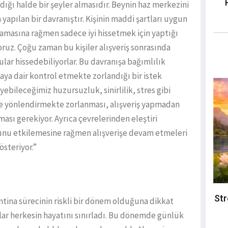
adığı halde bir şeyler almasıdır. Beynin haz merkezini
yapılan bir davranıştır. Kişinin maddi şartları uygun
amasına rağmen sadece iyi hissetmek için yaptığı
oruz. Çoğu zaman bu kişiler alışveriş sonrasında
lar hissedebiliyorlar. Bu davranışa bağımlılık
maya dair kontrol etmekte zorlandığı bir istek
bileceğimiz huzursuzluk, sinirlilik, stres gibi
ye yönlendirmekte zorlanması, alışveriş yapmadan
sı gerekiyor. Ayrıca çevrelerinden eleştiri
munu etkilemesine rağmen alışverişe devam etmeleri
österiyor.”
Str
rantina sürecinin riskli bir dönem olduğuna dikkat
klar herkesin hayatını sınırladı. Bu dönemde günlük