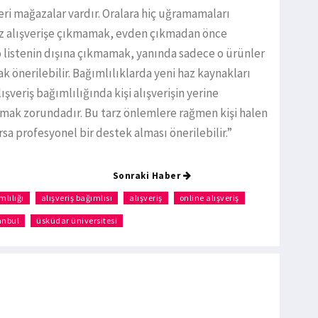
kleri mağazalar vardır. Oralara hiç uğramamaları
lnız alışverişe çıkmamak, evden çıkmadan önce
 o listenin dışına çıkmamak, yanında sadece o ürünler
önerilebilir. Bağımlılıklarda yeni haz kaynakları
veriş bağımlılığında kişi alışverişin yerine
mak zorundadır. Bu tarz önlemlere rağmen kişi halen
sa profesyonel bir destek alması önerilebilir.”
Sonraki Haber
mlılığı
alışveriş bağımlısı
alışveriş
online alışveriş
anbul
üsküdar üniversitesi