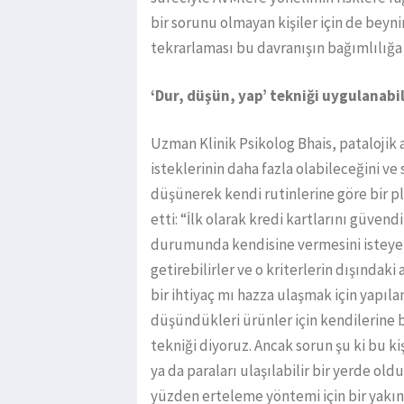
bir sorunu olmayan kişiler için de beyn
tekrarlaması bu davranışın bağımlılığa 
‘Dur, düşün, yap’ tekniği uygulanabil
Uzman Klinik Psikolog Bhais, patalojik 
isteklerinin daha fazla olabileceğini v
düşünerek kendi rutinlerine göre bir p
etti: “İlk olarak kredi kartlarını güvendi
durumunda kendisine vermesini isteyebili
getirebilirler ve o kriterlerin dışındaki 
bir ihtiyaç mı hazza ulaşmak için yapıla
düşündükleri ürünler için kendilerine 
tekniği diyoruz. Ancak sorun şu ki bu ki
ya da paraları ulaşılabilir bir yerde ol
yüzden erteleme yöntemi için bir yakın