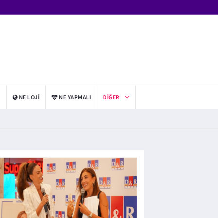
I
NE LOJI
NE YAPMALI
DIĞER