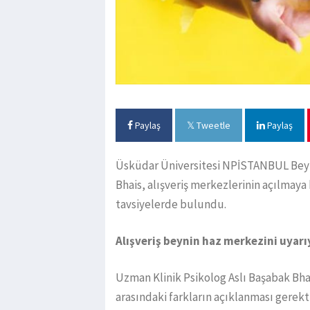
Paylaş
Tweetle
Paylaş
Üsküdar Üniversitesi NPİSTANBUL Beyin
Bhais, alışveriş merkezlerinin açılmaya 
tavsiyelerde bulundu.
Alışveriş beynin haz merkezini uyarı
Uzman Klinik Psikolog Aslı Başabak Bhais,
arasındaki farkların açıklanması gerekti