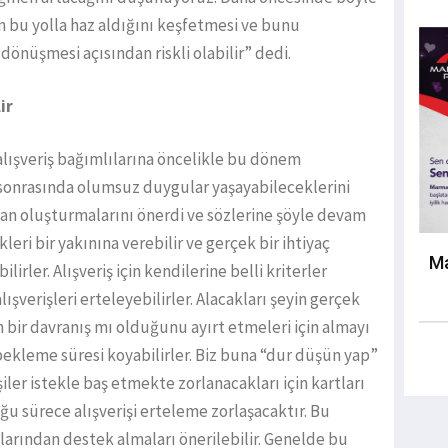
in bu yolla haz aldığını keşfetmesi ve bunu
dönüşmesi açısından riskli olabilir” dedi.
ir
alışveriş bağımlılarına öncelikle bu dönem
e sonrasında olumsuz duygular yaşayabileceklerini
lan oluşturmalarını önerdi ve sözlerine şöyle devam
kleri bir yakınına verebilir ve gerçek bir ihtiyaç
Ma
rler. Alışveriş için kendilerine belli kriterler
alışverişleri erteleyebilirler. Alacakları şeyin gerçek
n bir davranış mı olduğunu ayırt etmeleri için almayı
bekleme süresi koyabilirler. Biz buna “dur düşün yap”
şiler istekle baş etmekte zorlanacakları için kartları
duğu sürece alışverişi erteleme zorlaşacaktır. Bu
larından destek almaları önerilebilir. Genelde bu