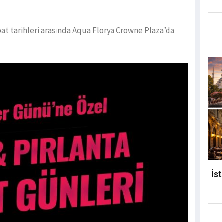
ubat tarihleri arasında Aqua Florya Crowne Plaza’da
İs