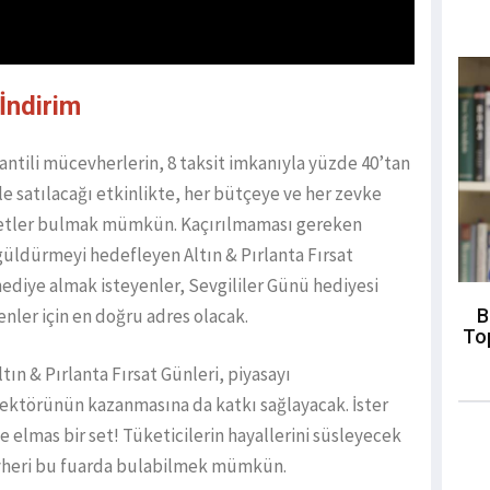
İndirim
rantili mücevherlerin, 8 taksit imkanıyla yüzde 40’tan
le satılacağı etkinlikte, her bütçeye ve her zevke
 setler bulmak mümkün. Kaçırılmaması gereken
 güldürmeyi hedefleyen Altın & Pırlanta Fırsat
 hediye almak isteyenler, Sevgililer Günü hediyesi
B
yenler için en doğru adres olacak.
To
ın & Pırlanta Fırsat Günleri, piyasayı
ktörünün kazanmasına da katkı sağlayacak. İster
 ve elmas bir set! Tüketicilerin hayallerini süsleyecek
vheri bu fuarda bulabilmek mümkün.