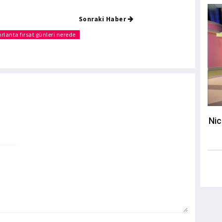
Sonraki Haber
pırlanta fırsat günleri nerede
Nic