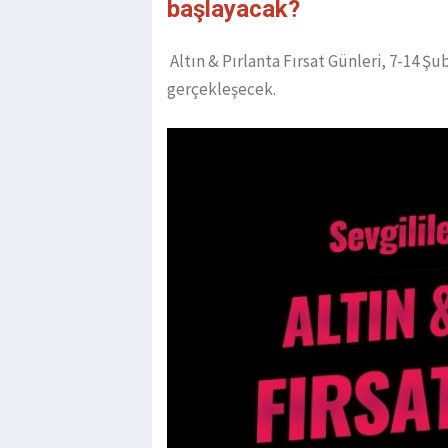
başlayacak?
Altın & Pırlanta Fırsat Günleri, 7-14 Ş
gerçekleşecek.