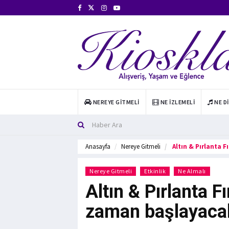
NEREYE GITMELI
NE İZLEMELI
NE D
Anasayfa
Nereye Gitmeli
Altın & Pırlanta 
Nereye Gitmeli
Etkinlik
Ne Almalı
Altın & Pırlanta F
zaman başlayaca