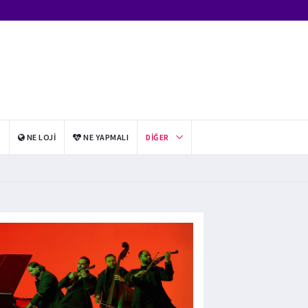
I
NE LOJI
NE YAPMALI
DIĞER