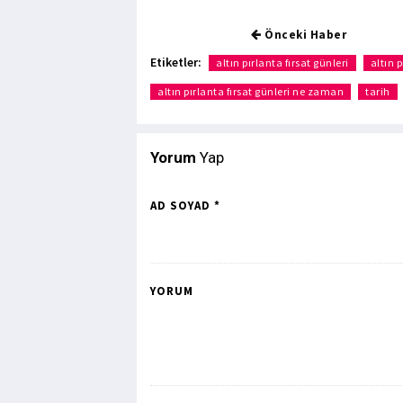
Önceki Haber
Etiketler:
altın pırlanta fırsat günleri
altın 
altın pırlanta fırsat günleri ne zaman
tarih
Yorum
Yap
AD SOYAD *
YORUM