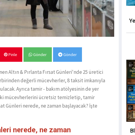
Ye
Pinle
Gönder
Gönder
en Altın & Pırlanta Fırsat Günleri'nde 25 üretici
rbirinden değerli mücevherler, 8 taksit imkanıyla
ulacak. Ayrıca tamir - bakım atölyesinin de yer
ski mücevherlerini ücretsiz temizletip, tamir
rsat Günleri nerede, ne zaman başlayacak? İşte
nleri nerede, ne zaman
B