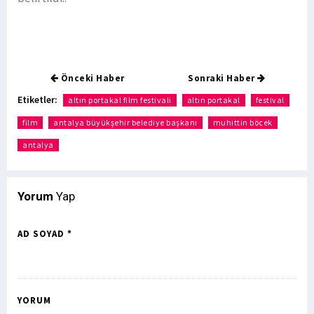
Önceki Haber
Sonraki Haber
Etiketler:
altın portakal film festivali
altın portakal
festival
film
antalya büyükşehir belediye başkanı
muhittin böcek
antalya
Yorum
Yap
AD SOYAD *
YORUM