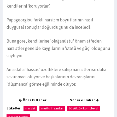
kendilerini ‘koruyorlar’.
Papageorgiou farklı narsizm boyutlarının nasıl
duygusal sonuçlar doğurduğunu da inceledi.
Buna göre, kendilerine 'olağanüstü' önem atfeden
narsistler genelde kaygılarının 'statü ve güç' olduğunu
söylüyor.
Ama daha 'hassas' özelliklere sahip narsistler ise daha
savunmacı oluyor ve başkalarının davranışlarını
'düşmanca' görme eğiliminde oluyor.
Önceki Haber
Sonraki Haber
Etiketler:
narsist
mutlu insanlar
büyüklük kompleksi
narsist kişiler