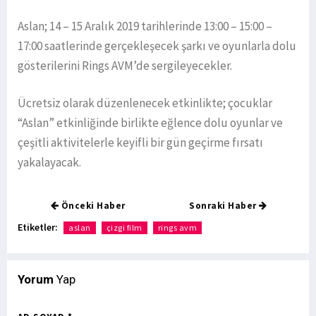
Aslan; 14 – 15 Aralık 2019 tarihlerinde 13:00 – 15:00 –
17:00 saatlerinde gerçekleşecek şarkı ve oyunlarla dolu
gösterilerini Rings AVM’de sergileyecekler.
Ücretsiz olarak düzenlenecek etkinlikte; çocuklar
“Aslan” etkinliğinde birlikte eğlence dolu oyunlar ve
çeşitli aktivitelerle keyifli bir gün geçirme fırsatı
yakalayacak.
Önceki Haber
Sonraki Haber
Etiketler:
aslan
çizgi film
rings avm
Yorum
Yap