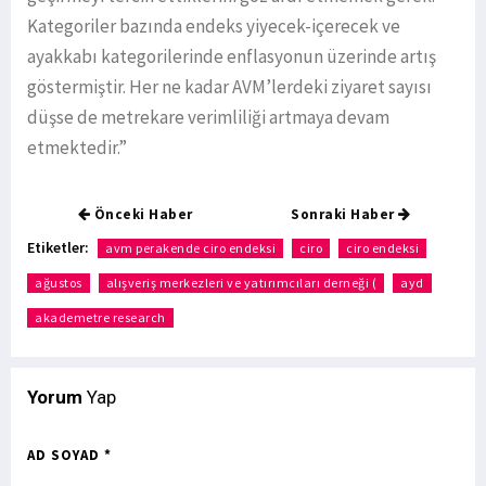
Kategoriler bazında endeks yiyecek-içerecek ve
ayakkabı kategorilerinde enflasyonun üzerinde artış
göstermiştir. Her ne kadar AVM’lerdeki ziyaret sayısı
düşse de metrekare verimliliği artmaya devam
etmektedir.”
Önceki Haber
Sonraki Haber
Etiketler:
avm perakende ciro endeksi
ciro
ciro endeksi
ağustos
alışveriş merkezleri ve yatırımcıları derneği (
ayd
akademetre research
Yorum
Yap
AD SOYAD *