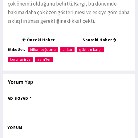
çok önemli olduğunu belirtti. Kargı, bu dönemde
bakıma daha çok özen gösterilmesi ve eskiye göre daha
sıklaştırılması gerektiğine dikkat çekti.
Önceki Haber
Sonraki Haber
Etiketler:
bilkar soğutma
bilkar
gökhan kargı
koronavirüs
avm’ler
Yorum
Yap
AD SOYAD *
YORUM