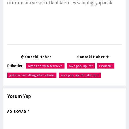
oturumlara ve seri etkinliklere ev sahipliği yapacak.
Önceki Haber
Sonraki Haber
Etiketler:
amazon web services
aws pop-up loft
istanbul
galata rum ilköğretim okulu
aws pop-up loft istanbul
Yorum
Yap
AD SOYAD *