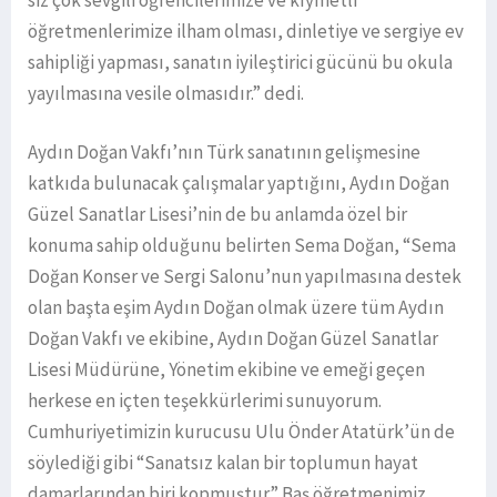
siz çok sevgili öğrencilerimize ve kıymetli
öğretmenlerimize ilham olması, dinletiye ve sergiye ev
sahipliği yapması, sanatın iyileştirici gücünü bu okula
yayılmasına vesile olmasıdır.” dedi.
Aydın Doğan Vakfı’nın Türk sanatının gelişmesine
katkıda bulunacak çalışmalar yaptığını, Aydın Doğan
Güzel Sanatlar Lisesi’nin de bu anlamda özel bir
konuma sahip olduğunu belirten Sema Doğan, “Sema
Doğan Konser ve Sergi Salonu’nun yapılmasına destek
olan başta eşim Aydın Doğan olmak üzere tüm Aydın
Doğan Vakfı ve ekibine, Aydın Doğan Güzel Sanatlar
Lisesi Müdürüne, Yönetim ekibine ve emeği geçen
herkese en içten teşekkürlerimi sunuyorum.
Cumhuriyetimizin kurucusu Ulu Önder Atatürk’ün de
söylediği gibi “Sanatsız kalan bir toplumun hayat
damarlarından biri kopmuştur.” Baş öğretmenimiz