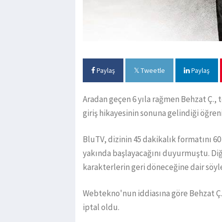
Paylaş
Tweetle
Paylaş
Aradan geçen 6 yıla rağmen Behzat Ç.,
giriş hikayesinin sonuna gelindiği öğreni
BluTV, dizinin 45 dakikalık formatını 6
yakında başlayacağını duyurmuştu. Diğe
karakterlerin geri döneceğine dair söyle
Webtekno'nun iddiasına göre Behzat Ç.
iptal oldu.