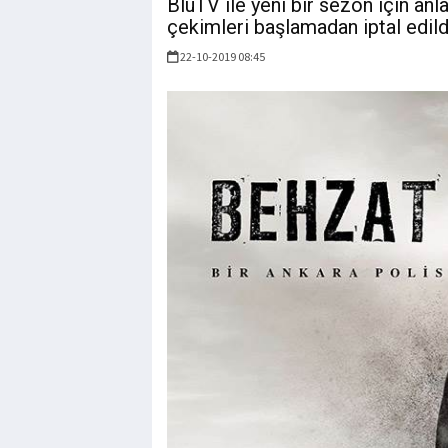
BluTV ile yeni bir sezon için anl
çekimleri başlamadan iptal edild
22-10-2019 08:45