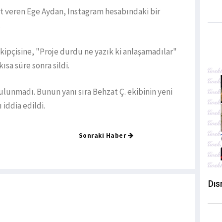
t veren Ege Aydan, Instagram hesabındaki bir
.
akipçisine, "Proje durdu ne yazık ki anlaşamadılar"
sa süre sonra sildi.
lunmadı. Bunun yanı sıra Behzat Ç. ekibinin yeni
iddia edildi.
Sonraki Haber
Dıs