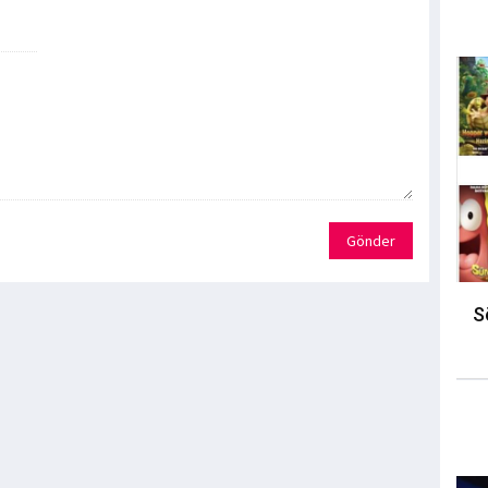
Gönder
S