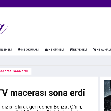
INLEMELI
NE OKUMALI
NE GIYMELI
NE YEMELI
NE ALMAL
macerası sona erdi
TV macerası sona erdi
et dizisi olarak geri dönen Behzat Ç.'nin,