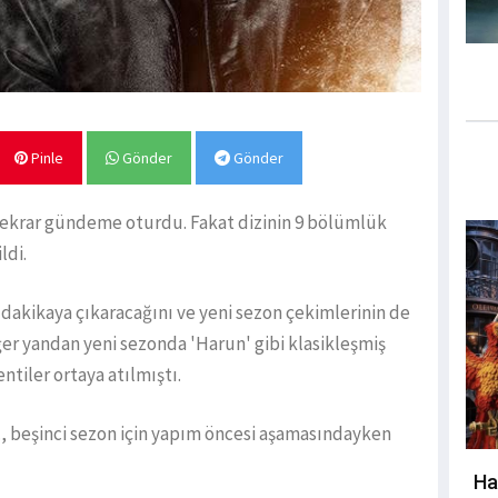
Pinle
Gönder
Gönder
 tekrar gündeme oturdu. Fakat dizinin 9 bölümlük
ldi.
0 dakikaya çıkaracağını ve yeni sezon çekimlerinin de
r yandan yeni sezonda 'Harun' gibi klasikleşmiş
ntiler ortaya atılmıştı.
, beşinci sezon için yapım öncesi aşamasındayken
Ha