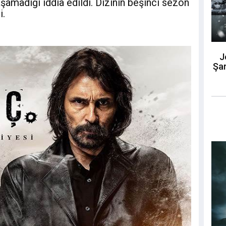
aşamadığı iddia edildi. Dizinin beşinci sezon
i.
J
Şar