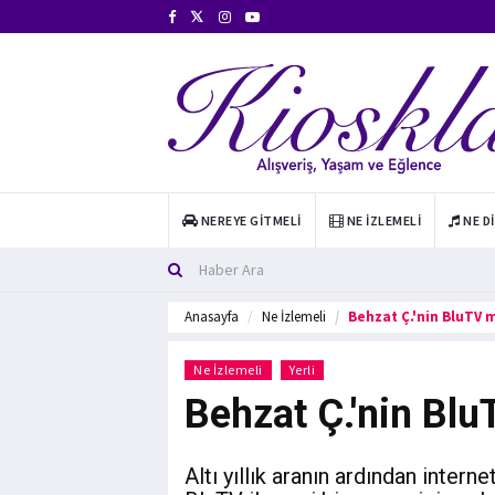
NEREYE GITMELI
NE İZLEMELI
NE D
Anasayfa
Ne İzlemeli
Behzat Ç.'nin BluTV 
Ne İzlemeli
Yerli
Behzat Ç.'nin Blu
Altı yıllık aranın ardından intern