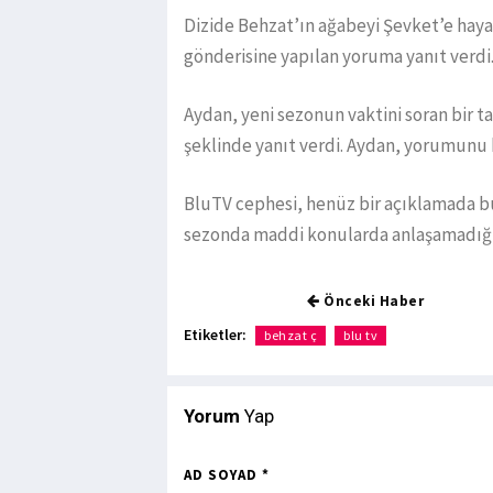
Dizide Behzat’ın ağabeyi Şevket’e haya
gönderisine yapılan yoruma yanıt verdi
Aydan, yeni sezonun vaktini soran bir t
şeklinde yanıt verdi. Aydan, yorumunu kı
BluTV cephesi, henüz bir açıklamada bu
sezonda maddi konularda anlaşamadığı 
Önceki Haber
Etiketler:
behzat ç
blu tv
Yorum
Yap
AD SOYAD *