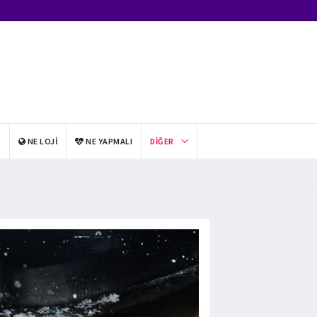
I
NE LOJI
NE YAPMALI
DIĞER