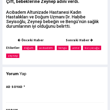
Çift, bebeklerine Zeynep adını verdi.
Acıbadem Altunizade Hastanesi Kadın
Hastalıkları ve Doğum Uzmanı Dr. Habibe
Seyisoğlu, Zeynep bebeğin ve Bengü’nün sağlık
durumlarının iyi olduğunu belirtti.
Önceki Haber
Sonraki Haber
Etiketler:
doğum
acıbadem
bengü
anne
kız çocuğu
zeynep
Yorum
Yap
AD SOYAD *