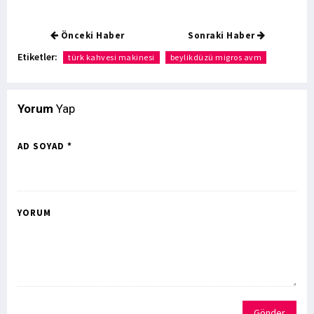
Önceki Haber
Sonraki Haber
Etiketler:
türk kahvesi makinesi
beylikdüzü migros avm
Yorum
Yap
AD SOYAD *
YORUM
Gönder