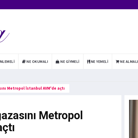
INLEMELI
NE OKUMALI
NE GIYMELI
NE YEMELI
NE ALMAL
nı Metropol İstanbul AVM'de açtı
azasını Metropol
çtı