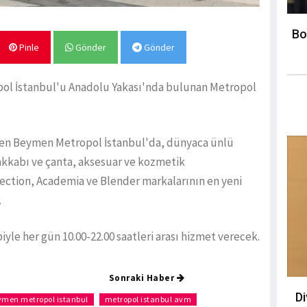
Bo
Pinle
Gönder
Gönder
l İstanbul'u Anadolu Yakası'nda bulunan Metropol
ren Beymen Metropol İstanbul'da, dünyaca ünlü
akkabı ve çanta, aksesuar ve kozmetik
lection, Academia ve Blender markalarının en yeni
.
le her gün 10.00-22.00 saatleri arası hizmet verecek.
Sonraki Haber
D
ymen metropol istanbul
metropol istanbul avm