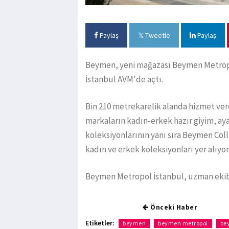
Paylaş
Tweetle
Paylaş
Beymen, yeni mağazası Beymen Metropo
İstanbul AVM'de açtı.
Bin 210 metrekarelik alanda hizmet ve
markaların kadın-erkek hazır giyim, ay
koleksiyonlarının yanı sıra Beymen Col
kadın ve erkek koleksiyonları yer alıyor
Beymen Metropol İstanbul, uzman ekibiy
Önceki Haber
Etiketler:
beymen
beymen metropol
be