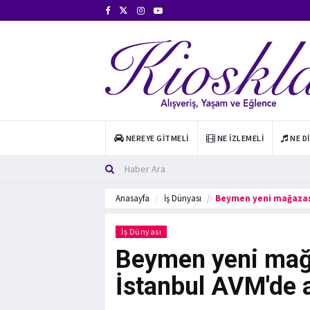
NEREYE GITMELI
NE İZLEMELI
NE D
Anasayfa
İş Dünyası
Beymen yeni mağazası
İş Dünyası
Beymen yeni mağ
İstanbul AVM'de a