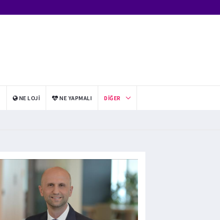
I
NE LOJI
NE YAPMALI
DIĞER