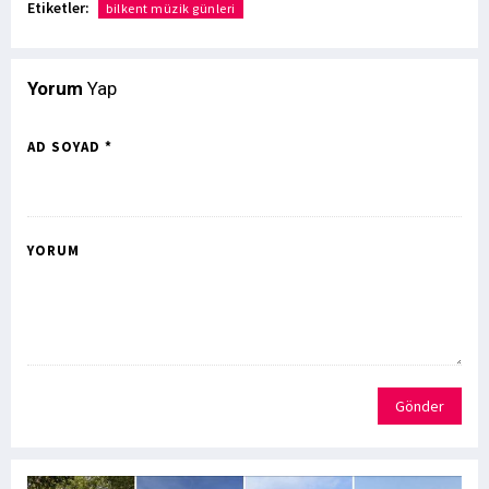
Etiketler:
bilkent müzik günleri
Yorum
Yap
AD SOYAD *
YORUM
Gönder