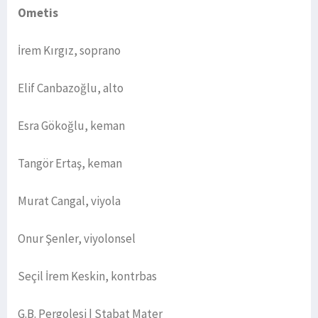
Ometis
İrem Kırgız, soprano
Elif Canbazoğlu, alto
Esra Gökoğlu, keman
Tangör Ertaş, keman
Murat Cangal, viyola
Onur Şenler, viyolonsel
Seçil İrem Keskin, kontrbas
G.B. Pergolesi | Stabat Mater