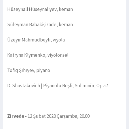
Hüseynali Hüseynaliyev, keman
Süleyman Babakişizade, keman
Üzeyir Mahmudbeyli, viyola
Katryna Klymenko, viyolonsel
Tofiq Şıhıyev, piyano
D. Shostakovich | Piyanolu Beşli, Sol minör, Op.57
Zirvede -
12 Şubat 2020 Çarşamba, 20.00