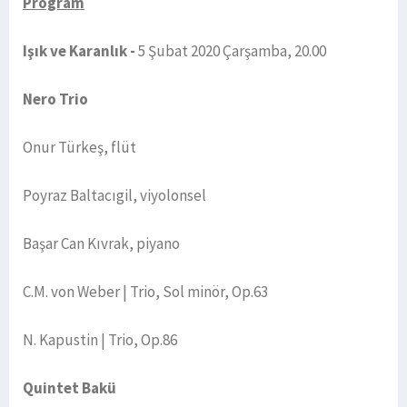
Program
Işık ve Karanlık -
5 Şubat 2020 Çarşamba, 20.00
Nero Trio
Onur Türkeş, flüt
Poyraz Baltacıgil, viyolonsel
Başar Can Kıvrak, piyano
C.M. von Weber | Trio, Sol minör, Op.63
N. Kapustin | Trio, Op.86
Quintet Bakü