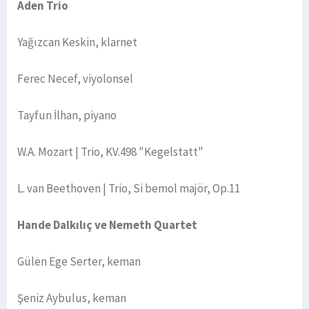
Aden Trio
Yağızcan Keskin, klarnet
Ferec Necef, viyolonsel
Tayfun İlhan, piyano
W.A. Mozart | Trio, KV.498 "Kegelstatt"
L. van Beethoven | Trio, Si bemol majör, Op.11
Hande Dalkılıç ve Nemeth Quartet
Gülen Ege Serter, keman
Şeniz Aybulus, keman