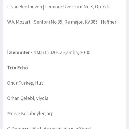
L. van Beethoven | Leonore Uvertürü No.3, Op.72b
W.A. Mozart | Senfoni No.35, Re majör, KV.385 "Haffner"
İzlenimler -
4 Mart 2020 Çarşamba, 20.00
Trio Echo
Onur Türkeş, flüt
Orhan Çelebi, viyola
Merve Kocabeyler, arp
C. Debussy | Flüt, Arp ve Viyola için Sonat