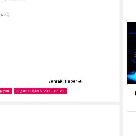
opark
Sonraki Haber
mpiyon
organize işler sazan sarmalı