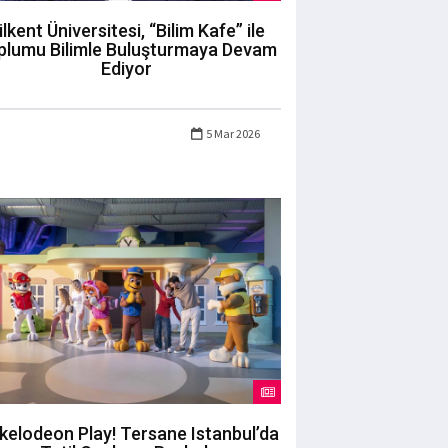
ilkent Üniversitesi, “Bilim Kafe” ile
plumu Bilimle Buluşturmaya Devam
Ediyor
5 Mar 2026
kelodeon Play! Tersane Istanbul’da