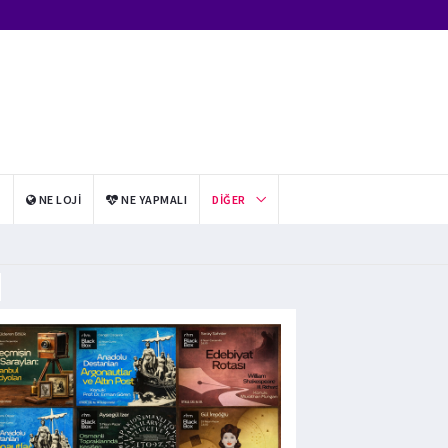
I
NE LOJI
NE YAPMALI
DIĞER