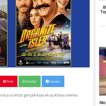
B
To
Pinle
Gönder
Gönder
oyunca ücretsiz gerçekleşecek açıkhava sinema
Nic