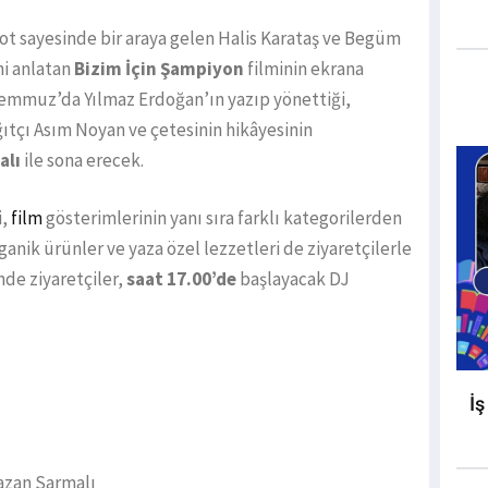
lot sayesinde bir araya gelen Halis Karataş ve Begüm
ni anlatan
Bizim İçin Şampiyon
filminin ekrana
Temmuz’da Yılmaz Erdoğan’ın yazıp yönettiği,
ıtçı Asım Noyan ve çetesinin hikâyesinin
alı
ile sona erecek.
i,
film
gösterimlerinin yanı sıra farklı kategorilerden
rganik ürünler ve yaza özel lezzetleri de ziyaretçilerle
nde ziyaretçiler,
saat 17.00’de
başlayacak DJ
İş
azan Sarmalı