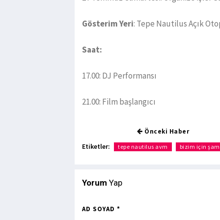
Gösterim Yeri
: Tepe Nautilus Açık Ot
Saat:
17.00: DJ Performansı
21.00: Film başlangıcı
Önceki Haber
Etiketler:
tepe nautilus avm
bizim için şa
Yorum
Yap
AD SOYAD *