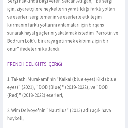
Sergi hakkında bilgi veren Selcan Atılgan, "Bu sergi
için, ziyaretçilere heykellerin yaratıldığı farklı yolları
ve eserleri sergilemenin ve eserlerle etkileşim
kurmanın farklı yollarını anlamaları için bir şans
sunarak hayal güçlerini yakalamak istedim. Perrotin ve
Bodrum Loft'u bir araya getirmek ekibimiz için bir
onur" ifadelerini kullandı.
FRENCH DELIGHTS İÇERİĞİ
1. Takashi Murakami'nin "Kaikai (blue eyes) Kiki (blue
eyes)" (2021), "DOB (Blue)" (2019-2022), ve "DOB
(Red)" (2019-2022) eserleri,
2. Wim Delvoye'nin "Nautilus" (2013) adlı açık hava
heykeli,