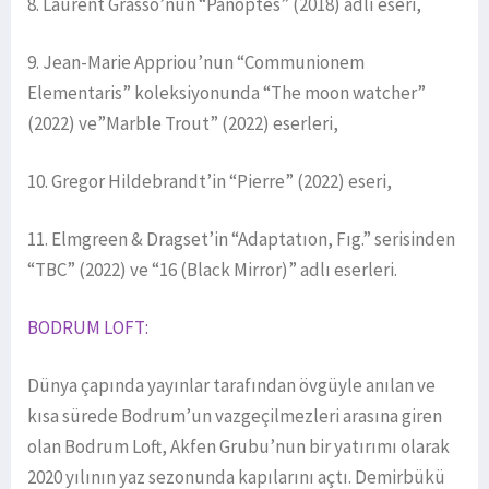
8. Laurent Grasso’nun “Panoptes” (2018) adlı eseri,
9. Jean-Marie Appriou’nun “Communionem
Elementaris” koleksiyonunda “The moon watcher”
(2022) ve”Marble Trout” (2022) eserleri,
10. Gregor Hildebrandt’in “Pierre” (2022) eseri,
11. Elmgreen & Dragset’in “Adaptatıon, Fıg.” serisinden
“TBC” (2022) ve “16 (Black Mirror)” adlı eserleri.
BODRUM LOFT:
Dünya çapında yayınlar tarafından övgüyle anılan ve
kısa sürede Bodrum’un vazgeçilmezleri arasına giren
olan Bodrum Loft, Akfen Grubu’nun bir yatırımı olarak
2020 yılının yaz sezonunda kapılarını açtı. Demirbükü