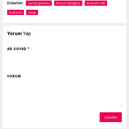
Etiketler:
sanat galerisi
french delights
bodrum loft
bodrum
sergi
Yorum
Yap
AD SOYAD *
YORUM
Gönder