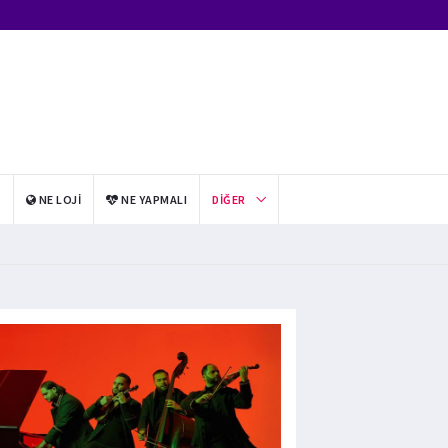
I
NE LOJI
NE YAPMALI
DIĞER