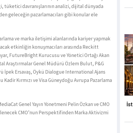
i, tüketici davranışlarının analizi, dijital dünyada
den geleceğin pazarlamacıları gibi konular ele
arlama ve marka iletişimi alanlarında kariyer yapmak
nacak etkinliğin konuşmacıları arasında Reckitt
yar, FutureBright Kurucusu ve Yönetici Ortağı Akan
jital Araştırmalar Genel Müdürü Özlem Bulut, P&G
ü İpek Ersavaş, Öykü Dialogue International Ajans
u Kadir Kırmızı ve Visa Güneydoğu Avrupa Pazarlama
 MediaCat Genel Yayın Yönetmeni Pelin Özkan ve CMO
İs
enlenecek CMO’nun Perspektifinden Marka Aktivizmi