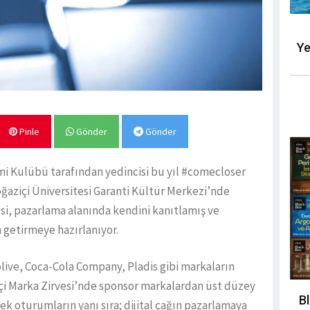
Ye
Pinle
Gönder
Gönder
mi Kulübü tarafından yedincisi bu yıl #comecloser
ğaziçi Üniversitesi Garanti Kültür Merkezi’nde
si, pazarlama alanında kendini kanıtlamış ve
a getirmeye hazırlanıyor.
live, Coca-Cola Company, Pladis gibi markaların
i Marka Zirvesi’nde sponsor markalardan üst düzey
B
ek oturumların yanı sıra; dijital çağın pazarlamaya