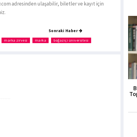
.com adresinden ulaşabilir, biletler ve kayıt için
iz.
Sonraki Haber
marka zirvesi
marka
boğaziçi üniversitesi
B
To