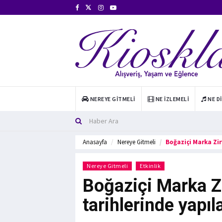
NEREYE GITMELI
NE İZLEMELI
NE D
Anasayfa
Nereye Gitmeli
Boğaziçi Marka Zir
Nereye Gitmeli
Etkinlik
Boğaziçi Marka Z
tarihlerinde yapı