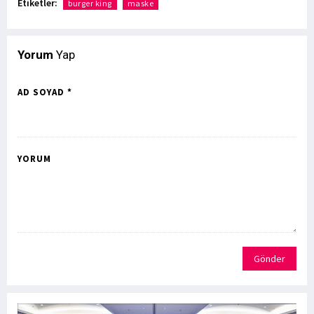
Etiketler:
burger king
maske
Yorum
Yap
AD SOYAD *
YORUM
Gönder