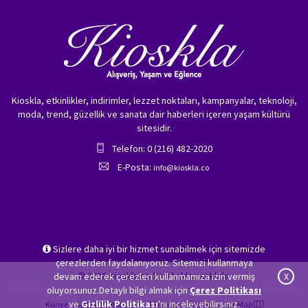
Kioskla, etkinlikler, indirimler, lezzet noktaları, kampanyalar, teknoloji,
moda, trend, güzellik ve sanata dair haberleri içeren yaşam kültürü
sitesidir.
Telefon: 0 (216) 482-2020
E-Posta:
info@kioskla.co
Sizlere daha iyi bir hizmet sunabilmek için sitemizde
çerezlerden faydalanıyoruz. Sitemizi kullanmaya
© 2026 Kioskla.co Tüm hakları saklıdır.
devam ederek çerezleri kullanmamıza izin vermiş
X
oluyorsunuz.Detaylı bilgi almak için
Çerez Politikası
ve
Gizlilik Politikası
'nı inceleyebilirsiniz.
Künye
Gizlilik Politikası
Hakkımızda
İletişim
Site Map