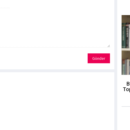
Gönder
B
To