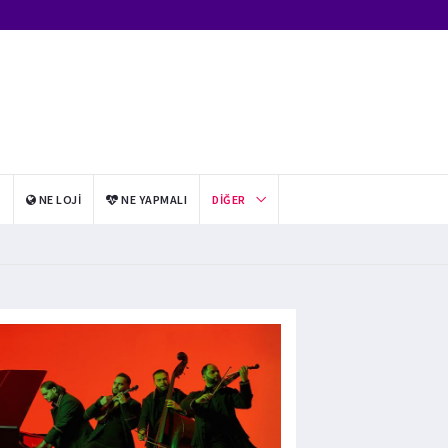
I
NE LOJI
NE YAPMALI
DIĞER