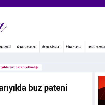
INLEMELI
NE OKUMALI
NE GIYMELI
NE YEMELI
NE ALMAL
yılda buz pateni etkinliği
rıyılda buz pateni