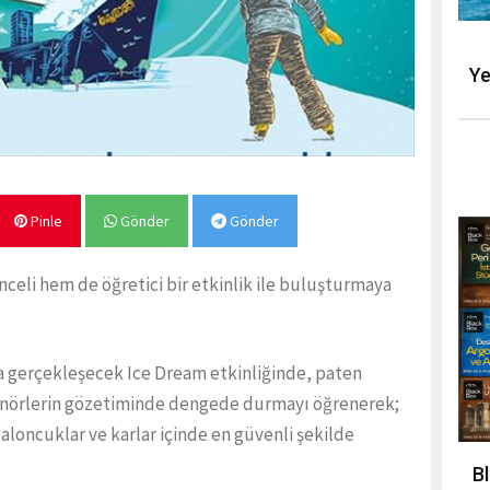
Ye
Pinle
Gönder
Gönder
celi hem de öğretici bir etkinlik ile buluşturmaya
da gerçekleşecek Ice Dream etkinliğinde, paten
renörlerin gözetiminde dengede durmayı öğrenerek;
oncuklar ve karlar içinde en güvenli şekilde
B