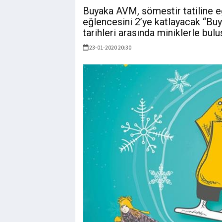
Buyaka AVM, sömestir tatiline eğl
eğlencesini 2’ye katlayacak “Bu
tarihleri arasında miniklerle bul
23-01-2020 20:30