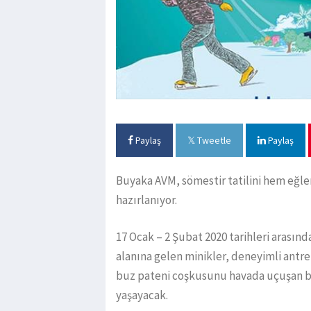
Paylaş
Tweetle
Paylaş
Buyaka AVM, sömestir tatilini hem eğlen
hazırlanıyor.
17 Ocak – 2 Şubat 2020 tarihleri arasın
alanına gelen minikler, deneyimli ant
buz pateni coşkusunu havada uçuşan bal
yaşayacak.