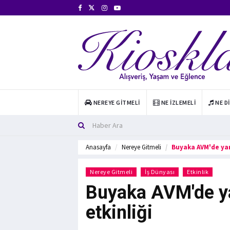
NEREYE GITMELI
NE İZLEMELI
NE D
Anasayfa
Nereye Gitmeli
Buyaka AVM'de yarı
Nereye Gitmeli
İş Dünyası
Etkinlik
Buyaka AVM'de ya
etkinliği