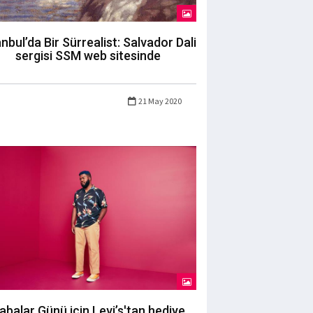
anbul’da Bir Sürrealist: Salvador Dali
sergisi SSM web sitesinde
21 May 2020
abalar Günü için Levi’s'tan hediye