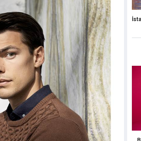
İst
B