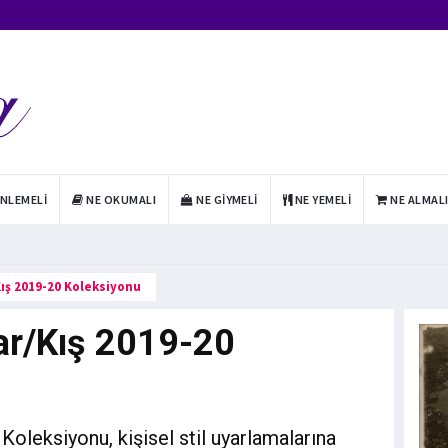
INLEMELI
NE OKUMALI
NE GIYMELI
NE YEMELI
NE ALMAL
ış 2019-20 Koleksiyonu
ar/Kış 2019-20
oleksiyonu, kişisel stil uyarlamalarına