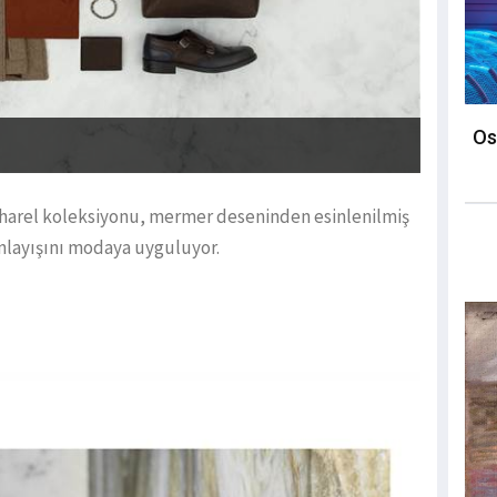
Os
charel koleksiyonu, mermer deseninden esinlenilmiş
anlayışını modaya uyguluyor.