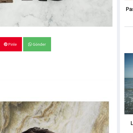
Pa
Pinle
Gönder
L