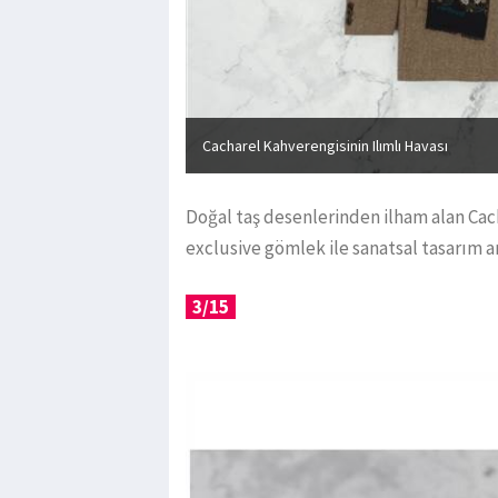
Cacharel Kahverengisinin Ilımlı Havası
Doğal taş desenlerinden ilham alan Ca
exclusive gömlek ile sanatsal tasarım 
3/15