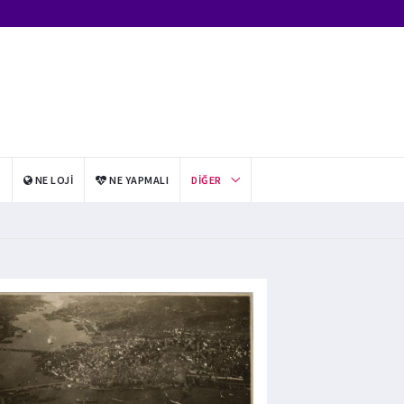
I
NE LOJI
NE YAPMALI
DIĞER