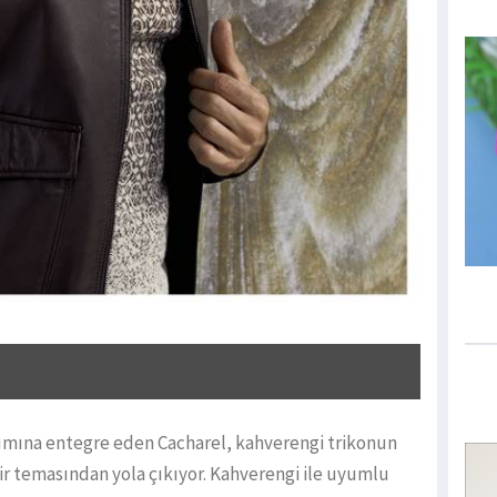
arımına entegre eden Cacharel, kahverengi trikonun
hir temasından yola çıkıyor. Kahverengi ile uyumlu