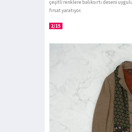
çeşitli renklere balıksırtı deseni uygul
fırsat yaratıyor.
2/15