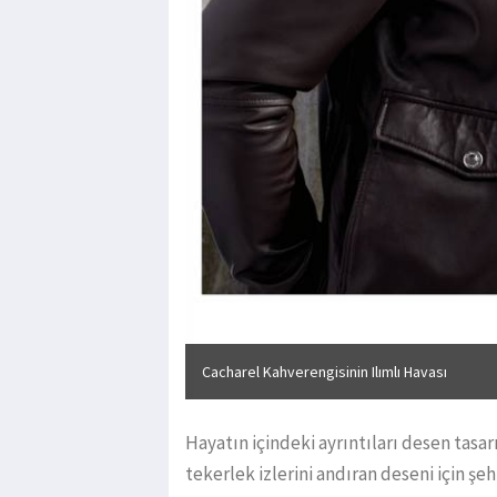
Cacharel Kahverengisinin Ilımlı Havası
Hayatın içindeki ayrıntıları desen tas
tekerlek izlerini andıran deseni için şe