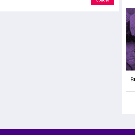
Gönder
B