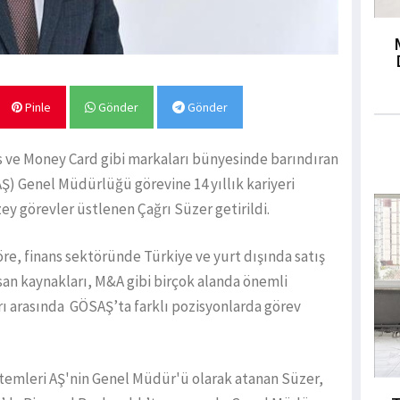
Pinle
Gönder
Gönder
 ve Money Card gibi markaları bünyesinde barındıran
) Genel Müdürlüğü görevine 14 yıllık kariyeri
ey görevler üstlenen Çağrı Süzer getirildi.
re, finans sektöründe Türkiye ve yurt dışında satış
nsan kaynakları, M&A gibi birçok alanda önemli
rı arasında GÖSAŞ’ta farklı pozisyonlarda görev
stemleri AŞ'nin Genel Müdür'ü olarak atanan Süzer,