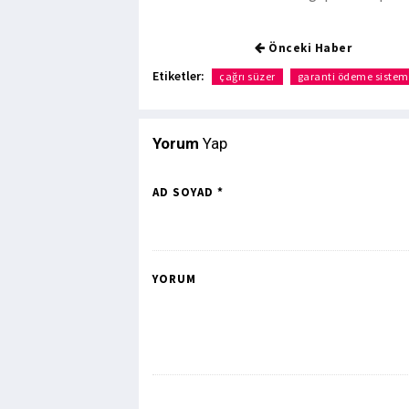
Önceki Haber
Etiketler:
çağrı süzer
garanti ödeme sisteml
Yorum
Yap
AD SOYAD *
YORUM