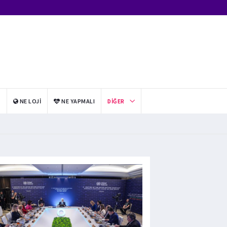
I
NE LOJI
NE YAPMALI
DIĞER