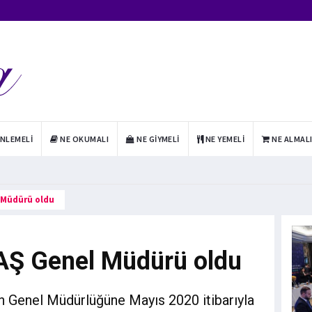
INLEMELI
NE OKUMALI
NE GIYMELI
NE YEMELI
NE ALMAL
 Müdürü oldu
AŞ Genel Müdürü oldu
n Genel Müdürlüğüne Mayıs 2020 itibarıyla