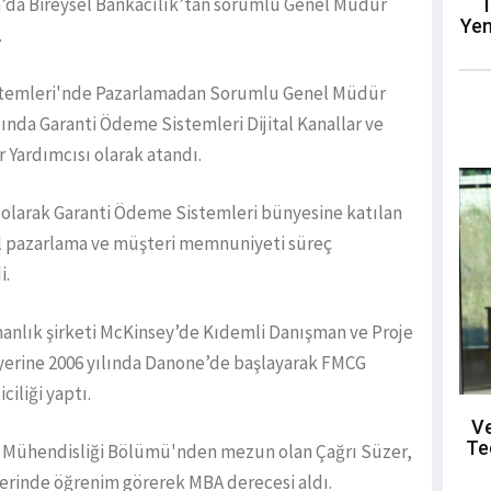
a’da Bireysel Bankacılık’tan sorumlu Genel Müdür
T
Yen
.
stemleri'nde Pazarlamadan Sorumlu Genel Müdür
lında Garanti Ödeme Sistemleri Dijital Kanallar ve
 Yardımcısı olarak atandı.
 olarak Garanti Ödeme Sistemleri bünyesine katılan
al pazarlama ve müşteri memnuniyeti süreç
i.
şmanlık şirketi McKinsey’de Kıdemli Danışman ve Proje
yerine 2006 yılında Danone’de başlayarak FMCG
ciliği yaptı.
Ve
Te
i Mühendisliği Bölümü'nden mezun olan Çağrı Süzer,
rinde öğrenim görerek MBA derecesi aldı.