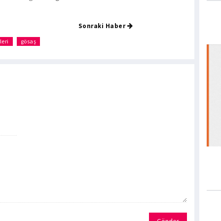
Sonraki Haber
eri
gösaş