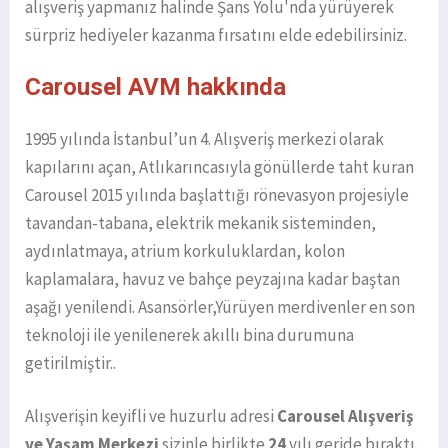
alışveriş yapmanız halinde Şans Yolu'nda yürüyerek
sürpriz hediyeler kazanma fırsatını elde edebilirsiniz.
Carousel AVM hakkında
1995 yılında İstanbul’un 4. Alışveriş merkezi olarak
kapılarını açan, Atlıkarıncasıyla gönüllerde taht kuran
Carousel 2015 yılında başlattığı rönevasyon projesiyle
tavandan-tabana, elektrik mekanik sisteminden,
aydınlatmaya, atrium korkuluklardan, kolon
kaplamalara, havuz ve bahçe peyzajına kadar baştan
aşağı yenilendi. Asansörler,Yürüyen merdivenler en son
teknoloji ile yenilenerek akıllı bina durumuna
getirilmiştir..
Alışverişin keyifli ve huzurlu adresi
Carousel Alışveriş
ve Yaşam Merkezi
sizinle birlikte
24
yılı geride bıraktı.