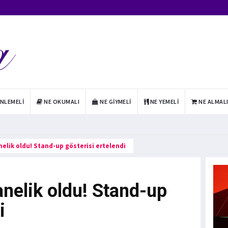
INLEMELI
NE OKUMALI
NE GIYMELI
NE YEMELI
NE ALMAL
elik oldu! Stand-up gösterisi ertelendi
nelik oldu! Stand-up
i