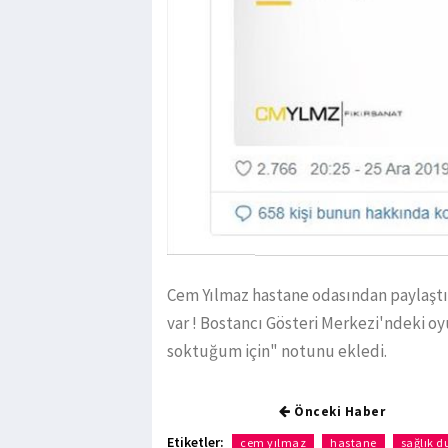
​Cem Yılmaz hastane odasından paylaştı
var ! Bostancı Gösteri Merkezi'ndeki oy
soktuğum için" notunu ekledi.
Önceki Haber
Etiketler:
cem yılmaz
hastane
sağlık d