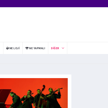
I
NE LOJI
NE YAPMALI
DIĞER