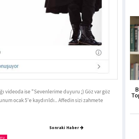
B
ğı videoda ise "Sevenlerime duyuru ;) Göz var göz
To
unum ocak 5'e kaydırıldı... Affedin sizi zahmete
Sonraki Haber
uru