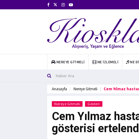
NEREYE GITMELI
NE İZLEMELI
NE D
Anasayfa
Nereye Gitmeli
Cem Yılmaz hastan
Nereye Gitmeli
Gösteri
Cem Yılmaz hasta
gösterisi ertelend