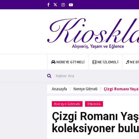
NEREYE GITMELI
NE İZLEMELI
NE D
Anasayfa
Nereye Gitmeli
Çizgi Romanı Yaşa
Nereye Gitmeli
Etkinlik
Çizgi Romanı Yaşa
koleksiyoner bul