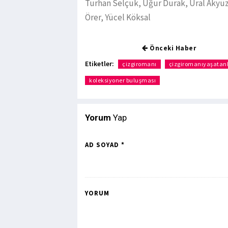
Turhan Selçuk, Uğur Durak, Ural Akyüz, 
Örer, Yücel Köksal
Önceki Haber
Etiketler:
çizgiromanı
çizgiromanıyaşatan
koleksiyoner buluşması
Yorum
Yap
AD SOYAD *
YORUM