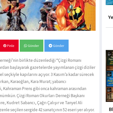
Ye
Pinle
Gönder
Gönder
Derneği’nin birlikte düzenlediği “Çizgi Romanı
ıllardan başlayarak gazetelerde yayımlanan çizgi diziler
el seçkiyle kapılarını açıyor. 3 Kasım’a kadar sürecek
rkan, Karaoğlan, Kara Murat; yabancı
i, Kahraman Prens gibi onca kahraman arasından
k mümkün. Çizgi Roman Okurları Derneği Başkanı
e, Kudret Sabancı, Çağrı Çalışır ve Tanyel Ali
B
nle seçilen sergide 42 sanatçının 52 eseri yer alıyor.