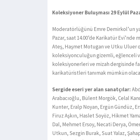
Koleksiyoner Buluşması 29 Eylül Paz
Moderatörlüğünü Emre Demirkol’un yapt
Pazar, saat 14.00’de Karikatür Evi’nde 
Ateş, Haşmet Motugan ve Utku Uluer ol
koleksiyonculuğun gizemli, eğlenceli 
koleksiyonerleri ve mizah dergisinde fa
karikatüristleri tanımak mümkün olaca
Sergide eseri yer alan sanatçılar:
Abd
Arabacıoğlu, Bülent Morgök, Celal Ka
Kunter, Eralp Noyan, Ergün Gündüz, Ers
Firuz Aşkın, Haslet Soyöz, Hikmet Yama
Dal, Mehmet Ersoy, Necati Derya, Ömer
Utkun, Sezgin Burak, Suat Yalaz, Şahap