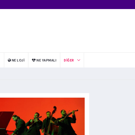
I
NE LOJI
NE YAPMALI
DIĞER