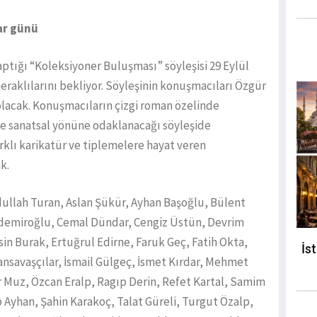
ar günü
ığı “Koleksiyoner Buluşması” söyleşisi 29 Eylül
meraklılarını bekliyor. Söyleşinin konuşmacıları Özgür
acak. Konuşmacıların çizgi roman özelinde
ve sanatsal yönüne odaklanacağı söyleşide
rklı karikatür ve tiplemelere hayat veren
k.
ullah Turan, Aslan Şükür, Ayhan Başoğlu, Bülent
ndemiroğlu, Cemal Dündar, Cengiz Üstün, Devrim
in Burak, Ertuğrul Edirne, Faruk Geç, Fatih Okta,
İs
nsavaşçılar, İsmail Gülgeç, İsmet Kırdar, Mehmet
 Muz, Özcan Eralp, Ragıp Derin, Refet Kartal, Samim
 Ayhan, Şahin Karakoç, Talat Güreli, Turgut Özalp,