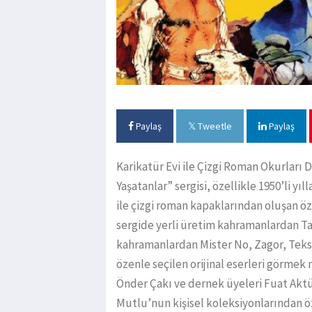
Paylaş
Tweetle
Paylaş
Karikatür Evi ile Çizgi Roman Okurları 
Yaşatanlar” sergisi, özellikle 1950’li y
ile çizgi roman kapaklarından oluşan öz
sergide yerli üretim kahramanlardan Ta
kahramanlardan Mister No, Zagor, Teks
özenle seçilen orijinal eserleri görme
Önder Çakı ve dernek üyeleri Fuat Aktür
Mutlu’nun kişisel koleksiyonlarından öze