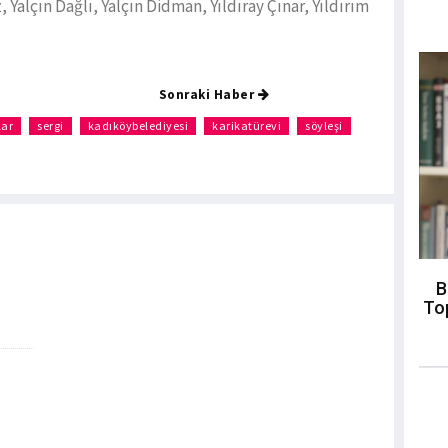
Yalçın Dağlı, Yalçın Didman, Yıldıray Çınar, Yıldırım
Sonraki Haber
lar
sergi
kadıköybelediyesi
karikatürevi
söyleşi
B
To