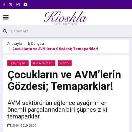
Anasayfa
İş Dünyası
Çocukların ve AVM’lerin Gözdesi; Temaparklar!
İş Dünyası
Kioskla Özel
Genel
Çocukların ve AVM’lerin
Gözdesi; Temaparklar!
AVM sektörünün eğlence ayağının en
önemli parçalarından biri şüphesiz ki
temaparklar.
18-04-2019 18:00