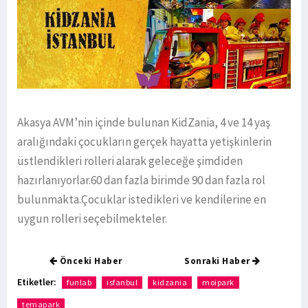
Akasya AVM’nin içinde bulunan KidZania, 4 ve 14 yaş
aralığındaki çocukların gerçek hayatta yetişkinlerin
üstlendikleri rolleri alarak geleceğe şimdiden
hazırlanıyorlar.60 dan fazla birimde 90 dan fazla rol
bulunmakta.Çocuklar istedikleri ve kendilerine en
uygun rolleri seçebilmekteler.
Önceki Haber
Sonraki Haber
Etiketler:
funlab
isfanbul
kidzania
moipark
temapark