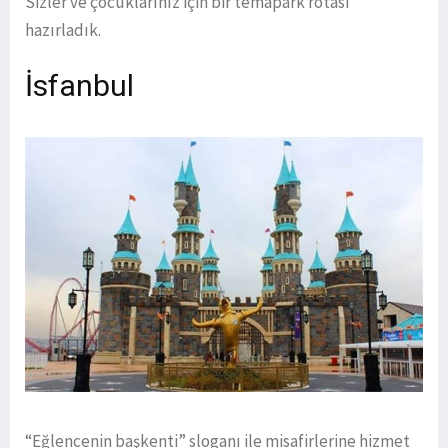
Sizler ve çocuklarınız için bir temapark rotası
hazırladık.
İsfanbul
“Eğlencenin başkenti” sloganı ile misafirlerine hizmet