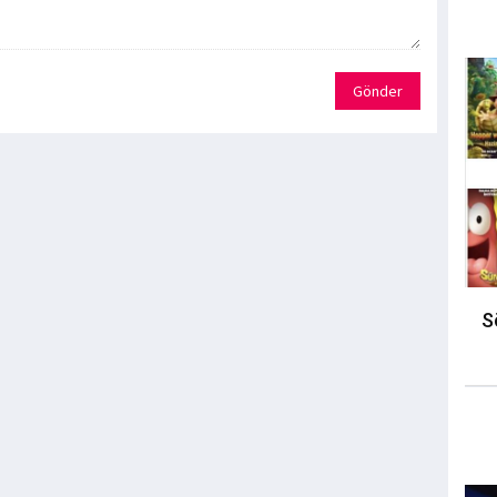
Gönder
S