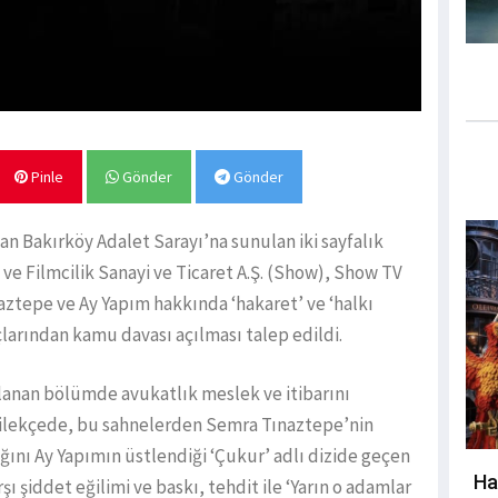
Pinle
Gönder
Gönder
 Bakırköy Adalet Sarayı’na sunulan iki sayfalık
ve Filmcilik Sanayi ve Ticaret A.Ş. (Show), Show TV
tepe ve Ay Yapım hakkında ‘hakaret’ ve ‘halkı
arından kamu davası açılması talep edildi.
lanan bölümde avukatlık meslek ve itibarını
 dilekçede, bu sahnelerden Semra Tınaztepe’nin
ğını Ay Yapımın üstlendiği ‘Çukur’ adlı dizide geçen
Ha
ı şiddet eğilimi ve baskı, tehdit ile ‘Yarın o adamlar