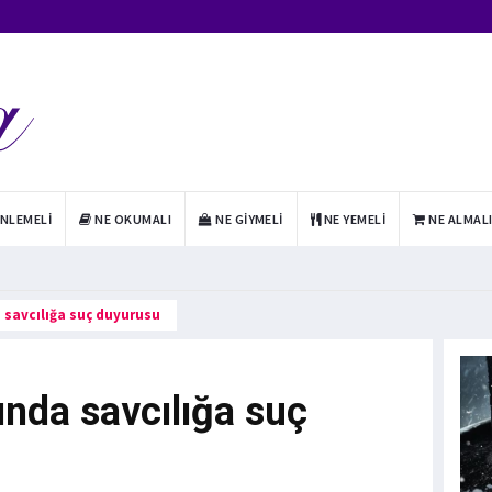
INLEMELI
NE OKUMALI
NE GIYMELI
NE YEMELI
NE ALMAL
a savcılığa suç duyurusu
ında savcılığa suç