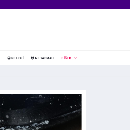
I
NE LOJI
NE YAPMALI
DIĞER