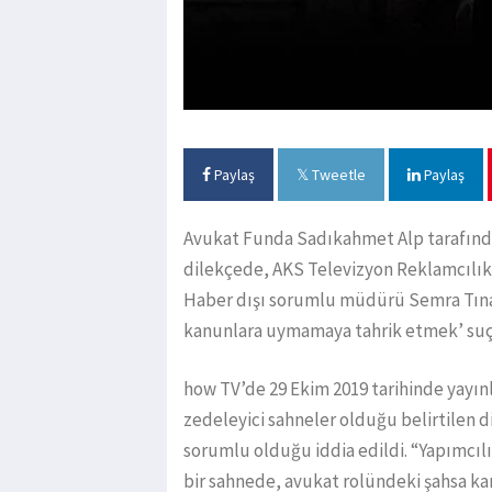
Paylaş
Tweetle
Paylaş
Avukat Funda Sadıkahmet Alp tarafından
dilekçede, AKS Televizyon Reklamcılık 
Haber dışı sorumlu müdürü Semra Tınaz
kanunlara uymamaya tahrik etmek’ suçl
how TV’de 29 Ekim 2019 tarihinde yayın
zedeleyici sahneler olduğu belirtilen
sorumlu olduğu iddia edildi. “Yapımcılı
bir sahnede, avukat rolündeki şahsa karş