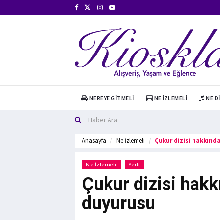
NEREYE GITMELI
NE İZLEMELI
NE D
Anasayfa
Ne İzlemeli
Çukur dizisi hakkınd
Ne İzlemeli
Yerli
Çukur dizisi hakk
duyurusu