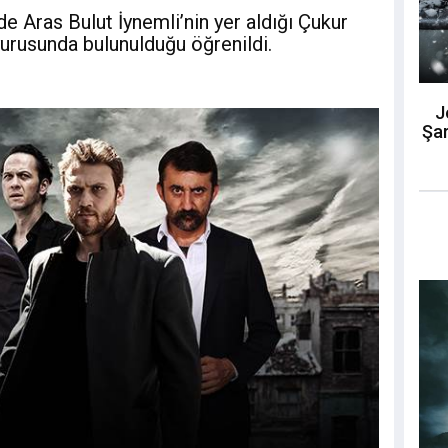
 Aras Bulut İynemli’nin yer aldığı Çukur
yurusunda bulunulduğu öğrenildi.
J
Şar