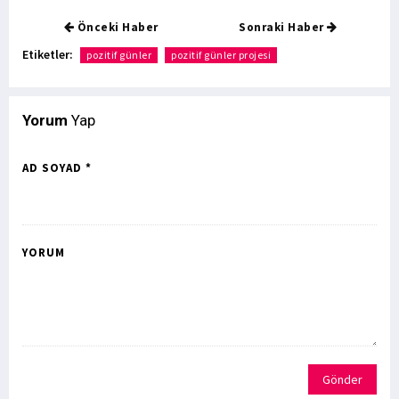
Önceki Haber
Sonraki Haber
Etiketler:
pozitif günler
pozitif günler projesi
Yorum
Yap
AD SOYAD *
YORUM
Gönder