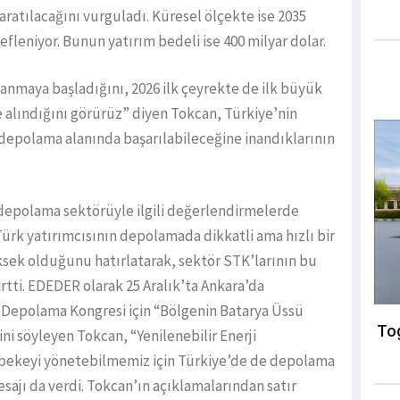
ratılacağını vurguladı. Küresel ölçekte ise 2035
leniyor. Bunun yatırım bedeli ise 400 milyar dolar.
zlanmaya başladığını, 2026 ilk çeyrekte de ilk büyük
e alındığını görürüz” diyen Tokcan, Türkiye’nin
 depolama alanında başarılabileceğine inandıklarının
e depolama sektörüyle ilgili değerlendirmelerde
rk yatırımcısının depolamada dikkatli ama hızlı bir
ksek olduğunu hatırlatarak, sektör STK’larının bu
irtti. EDEDER olarak 25 Aralık’ta Ankara’da
 Depolama Kongresi için “Bölgenin Batarya Üssü
Tog
ni söyleyen Tokcan, “Yenilenebilir Enerji
 şebekeyi yönetebilmemiz için Türkiye’de de depolama
esajı da verdi. Tokcan’ın açıklamalarından satır