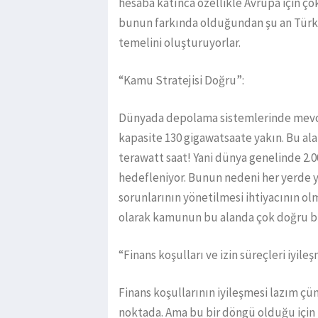
hesaba katınca özellikle Avrupa için çok
bunun farkında olduğundan şu an Türkiy
temelini oluşturuyorlar.
“Kamu Stratejisi Doğru”:
Dünyada depolama sistemlerinde mevc
kapasite 130 gigawatsaate yakın. Bu ala
terawatt saat! Yani dünya genelinde 2.
hedefleniyor. Bunun nedeni her yerde y
sorunlarının yönetilmesi ihtiyacının ol
olarak kamunun bu alanda çok doğru bir
“Finans koşulları ve izin süreçleri iyileş
Finans koşullarının iyileşmesi lazım çü
noktada. Ama bu bir döngü olduğu için