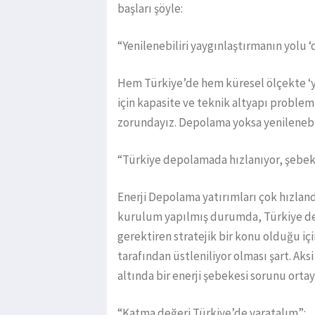
başları şöyle:
“Yenilenebiliri yaygınlaştırmanın yolu 
Hem Türkiye’de hem küresel ölçekte ‘ye
için kapasite ve teknik altyapı proble
zorundayız. Depolama yoksa yenilenebil
“Türkiye depolamada hızlanıyor, şebek
Enerji Depolama yatırımları çok hızlan
kurulum yapılmış durumda, Türkiye de 
gerektiren stratejik bir konu olduğu iç
tarafından üstleniliyor olması şart. Ak
altında bir enerji şebekesi sorunu ortay
“Katma değeri Türkiye’de yaratalım”: