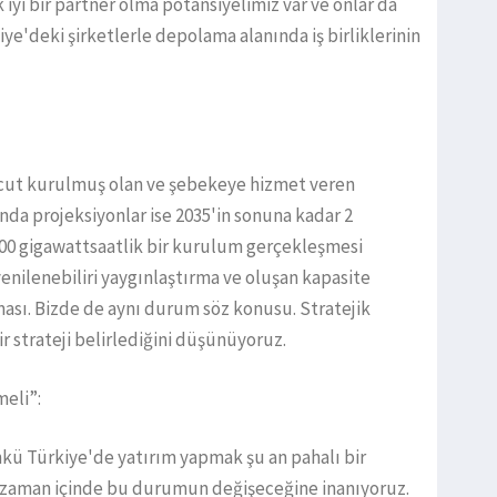
 iyi bir partner olma potansiyelimiz var ve onlar da
e'deki şirketlerle depolama alanında iş birliklerinin
ut kurulmuş olan ve şebekeye hizmet veren
nda projeksiyonlar ise 2035'in sonuna kadar 2
000 gigawattsaatlik bir kurulum gerçekleşmesi
enilenebiliri yaygınlaştırma ve oluşan kapasite
ması. Bizde de aynı durum söz konusu. Stratejik
 strateji belirlediğini düşünüyoruz.
meli”:
nkü Türkiye'de yatırım yapmak şu an pahalı bir
 zaman içinde bu durumun değişeceğine inanıyoruz.