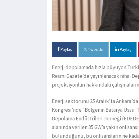
Paylaş
Tweetle
Paylaş
Enerji depolamada hızla büyüyen Türkiy
Resmi Gazete’de yayınlanacak nihai Dep
projeksiyonları hakkındaki çalışmalarını
Enerji sektörünü 25 Aralık’ta Ankara’d
Kongresi’nde “Bölgenin Batarya Üssü: T
Depolama Endüstrileri Derneği (EDEDE
alanında verilen 35 GW’a yakın önlisansı
bulunduğunu, bu önlisansların ne kada