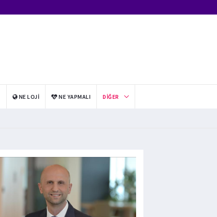
I
NE LOJI
NE YAPMALI
DIĞER