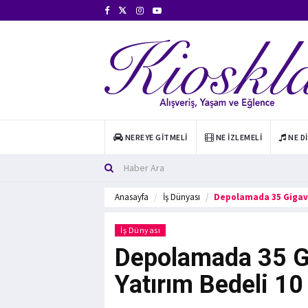
NEREYE GITMELI
NE İZLEMELI
NE D
Anasayfa
İş Dünyası
Depolamada 35 Gigavat
İş Dünyası
Depolamada 35 Gi
Yatırım Bedeli 10