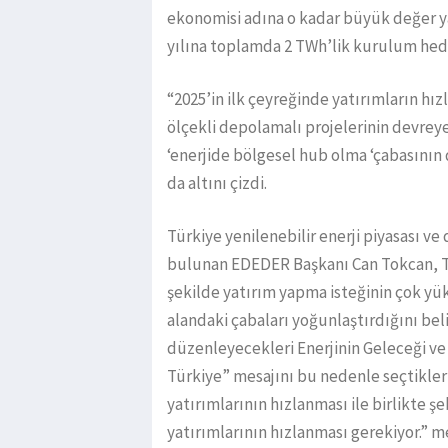
ekonomisi adına o kadar büyük değer ya
yılına toplamda 2 TWh’lik kurulum hedef
“2025’in ilk çeyreğinde yatırımların hı
ölçekli depolamalı projelerinin devrey
‘enerjide bölgesel hub olma ‘çabasının
da altını çizdi.
Türkiye yenilenebilir enerji piyasası v
bulunan EDEDER Başkanı Can Tokcan, Tü
şekilde yatırım yapma isteğinin çok yü
alandaki çabaları yoğunlaştırdığını bel
düzenleyecekleri Enerjinin Geleceği ve
Türkiye” mesajını bu nedenle seçtikleri
yatırımlarının hızlanması ile birlikte
yatırımlarının hızlanması gerekiyor.” m