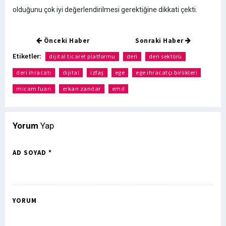
olduğunu çok iyi değerlendirilmesi gerektiğine dikkati çekti.
Önceki Haber
Sonraki Haber
Etiketler:
dijital ticaret platformu
deri
deri sektörü
deri ihracatı
dijital
izfaş
ege
ege ihracatçı birlikleri
micam fuarı
erkan zandar
emd
Yorum
Yap
AD SOYAD *
YORUM