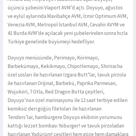
üçüncü şubesini Viaport AVM’d açtı. Doyuyo, ağustos
ve eylül aylarında Mavibahçe AVM, İzmir Optimum AVM,
Venezia AVM, Metropol İstanbul AVM, Cevahir AVYM ve
41 Burda AVM’de açılacak yeni şubelerinden sonra hızla
Türkiye genelinde büyümeyi hedefliyor.
Doyuyo menüsünde, Perimayo, Körimayo,
Barbekümayo, Kekikmayo, Chipotlemayo, Shiriracha
özel sosları ile hazırlanan Izgara Butt’lar, tavuk pirzola
ile hazırlanan Orijinal, Barbekü, Paprika Parmesan,
Wujuköri, 7 Otla, Red Dragon Butta çeşitleri,
Doyuyo’nun özel marinasyonu ile 12 saat terbiye edilen
kemiksiz deri göğüs filetoları ile hazırlanan
Tenders’lar, hamburgere Doyuyo ekibinin yorumunu
kattığı lezzet bombası Yoburger! ve tavuk pirzoladan
hazırlanan Yodürüm! çeşitleri hem göze hem damaklara