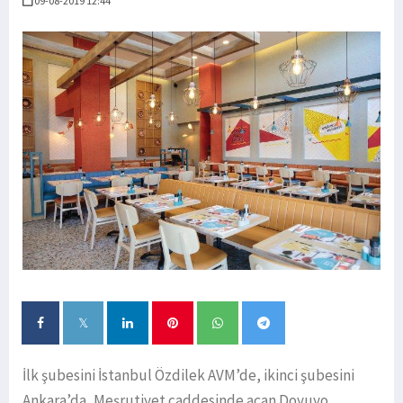
09-08-2019 12:44
İlk şubesini İstanbul Özdilek AVM’de, ikinci şubesini
Ankara’da, Meşrutiyet caddesinde açan Doyuyo,