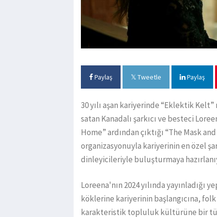
Paylaş
Tweetle
Paylaş
30 yılı aşan kariyerinde “Eklektik Kel
satan Kanadalı şarkıcı ve besteci Lor
Home” ardından çıktığı “The Mask and M
organizasyonuyla kariyerinin en özel şar
dinleyicileriyle buluşturmaya hazırlanı
Loreena'nın 2024 yılında yayınladığı 
köklerine kariyerinin başlangıcına, fol
karakteristik topluluk kültürüne bir tü