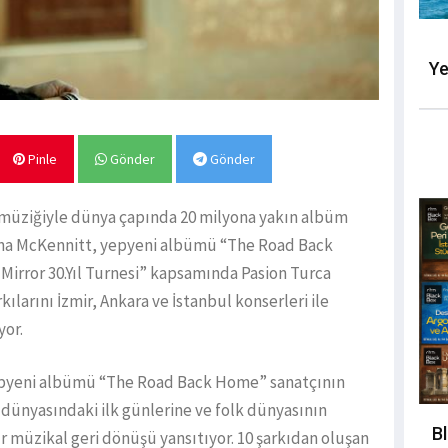
Ye
Pinle
Gönder
Gönder
t” müziğiyle dünya çapında 20 milyona yakın albüm
eena McKennitt, yepyeni albümü “The Road Back
irror 30.Yıl Turnesi” kapsamında Pasion Turca
kılarını İzmir, Ankara ve İstanbul konserleri ile
yor.
yepyeni albümü “The Road Back Home” sanatçının
k dünyasındaki ilk günlerine ve folk dünyasının
B
r müzikal geri dönüşü yansıtıyor. 10 şarkıdan oluşan