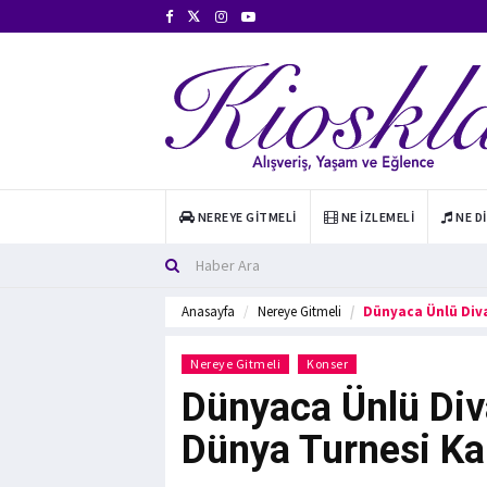
NEREYE GITMELI
NE İZLEMELI
NE D
Anasayfa
Nereye Gitmeli
Dünyaca Ünlü Div
Nereye Gitmeli
Konser
Dünyaca Ünlü Div
Dünya Turnesi Ka