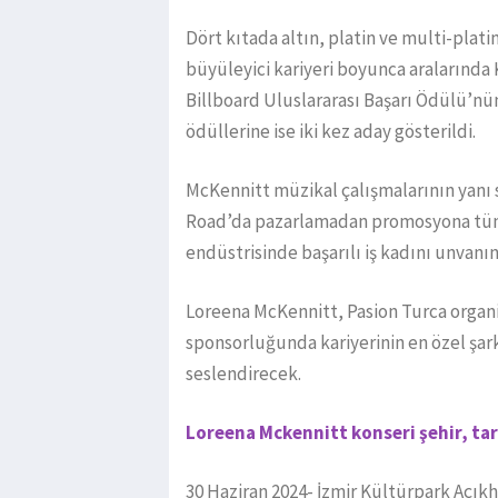
Dört kıtada altın, platin ve multi-plat
büyüleyici kariyeri boyunca aralarınd
Billboard Uluslararası Başarı Ödülü’nü
ödüllerine ise iki kez aday gösterildi.
McKennitt müzikal çalışmalarının yanı 
Road’da pazarlamadan promosyona tüm 
endüstrisinde başarılı iş kadını unvanın
Loreena McKennitt, Pasion Turca orga
sponsorluğunda kariyerinin en özel şarkı
seslendirecek.
Loreena Mckennitt konseri şehir, tari
30 Haziran 2024- İzmir Kültürpark Açıkh