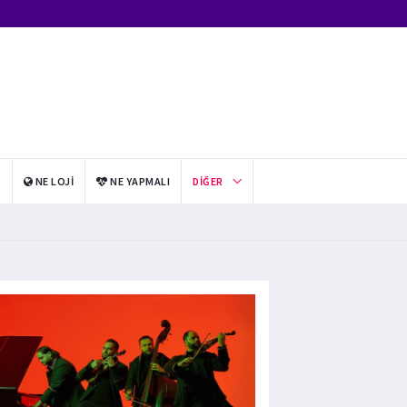
I
NE LOJI
NE YAPMALI
DIĞER