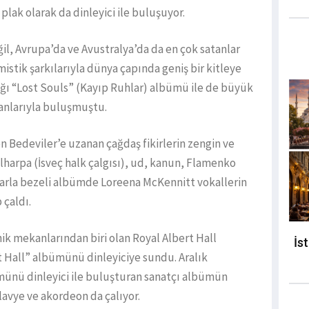
plak olarak da dinleyici ile buluşuyor.
l, Avrupa’da ve Avustralya’da da en çok satanlar
istik şarkılarıyla dünya çapında geniş bir kitleye
ığı “Lost Souls” (Kayıp Ruhlar) albümü ile de büyük
anlarıyla buluşmuştu.
Bedeviler’e uzanan çağdaş fikirlerin zengin ve
lharpa (İsveç halk çalgısı), ud, kanun, Flamenko
nlarla bezeli albümde Loreena McKennitt vokallerin
 çaldı.
ik mekanlarından biri olan Royal Albert Hall
İs
t Hall” albümünü dinleyiciye sundu. Aralık
ünü dinleyici ile buluşturan sanatçı albümün
lavye ve akordeon da çalıyor.