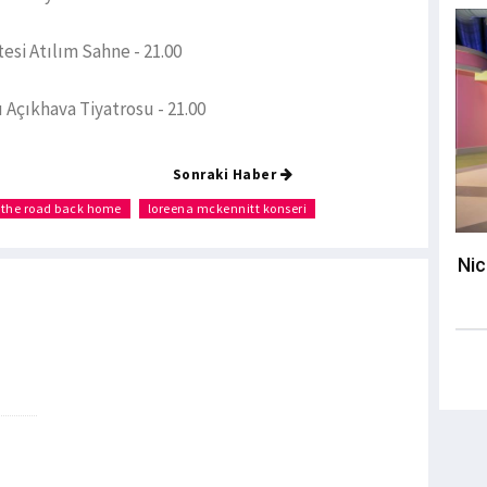
esi Atılım Sahne - 21.00
Açıkhava Tiyatrosu - 21.00
Sonraki Haber
the road back home
loreena mckennitt konseri
Nic