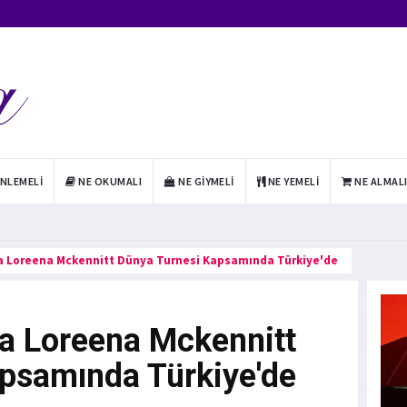
INLEMELI
NE OKUMALI
NE GIYMELI
NE YEMELI
NE ALMAL
a Loreena Mckennitt Dünya Turnesi Kapsamında Türkiye'de
a Loreena Mckennitt
psamında Türkiye'de