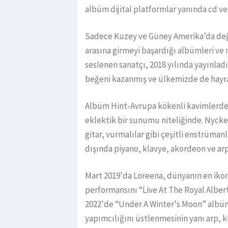
albüm dijital platformlar yanında cd ve 
Sadece Kuzey ve Güney Amerika’da deği
arasına girmeyi başardığı albümleri ve m
seslenen sanatçı, 2018 yılında yayınlad
beğeni kazanmış ve ülkemizde de hayr
Albüm Hint-Avrupa kökenli kavimlerden 
eklektik bir sunumu niteliğinde. Nycke
gitar, vurmalılar gibi çeşitli enstrüma
dışında piyano, klavye, akordeon ve arp
Mart 2019'da Loreena, dünyanın en ikon
performansını “Live At The Royal Alber
2022'de “Under A Winter's Moon” albüm
yapımcılığını üstlenmesinin yanı arp, k