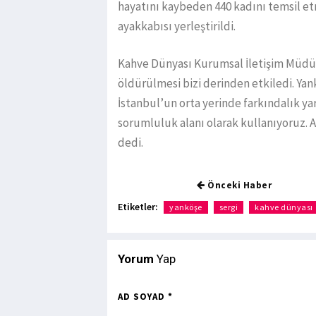
hayatını kaybeden 440 kadını temsil et
ayakkabısı yerleştirildi.
Kahve Dünyası Kurumsal İletişim Müdür
öldürülmesi bizi derinden etkiledi. Ya
İstanbul’un orta yerinde farkındalık ya
sorumluluk alanı olarak kullanıyoruz. 
dedi.
Önceki Haber
Etiketler:
yanköşe
sergi
kahve dünyası
Yorum
Yap
AD SOYAD *