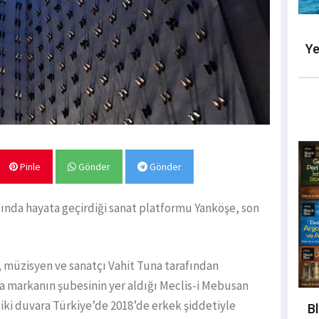
Ye
Pinle
Gönder
Gönder
lında hayata geçirdiği sanat platformu Yanköşe, son
, müzisyen ve sanatçı Vahit Tuna tarafından
a markanın şubesinin yer aldığı Meclis-i Mebusan
iki duvara Türkiye’de 2018’de erkek şiddetiyle
B