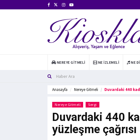
NEREYE GITMELI
NE İZLEMELI
NE D
Anasayfa
Nereye Gitmeli
Duvardaki 440 kadı
Nereye Gitmeli
Sergi
Duvardaki 440 kad
yüzleşme çağrısı