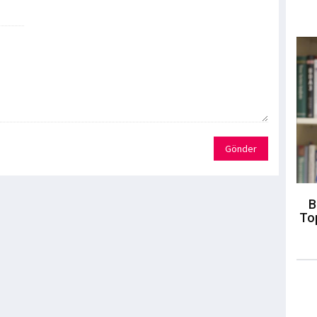
Gönder
B
To