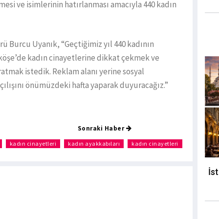
mesi ve isimlerinin hatırlanması amacıyla 440 kadın
ü Burcu Uyanık, “Geçtiğimiz yıl 440 kadının
nköşe’de kadın cinayetlerine dikkat çekmek ve
ratmak istedik. Reklam alanı yerine sosyal
Açılışını önümüzdeki hafta yaparak duyuracağız.”
Sonraki Haber
kadın cinayetleri
kadın ayakkabıları
kadın cinayetleri
İs