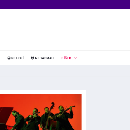
I
NE LOJI
NE YAPMALI
DIĞER