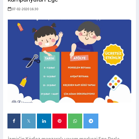
07-02-2020 16:30
İzmir’in Körfez manzaralı yaşam merkezi Ege Perla,