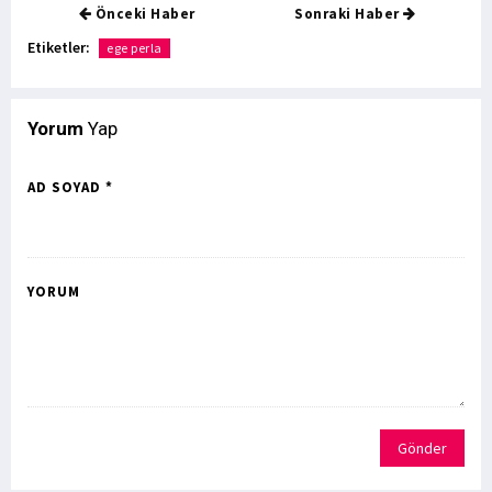
Önceki Haber
Sonraki Haber
Etiketler:
ege perla
Yorum
Yap
AD SOYAD *
YORUM
Gönder