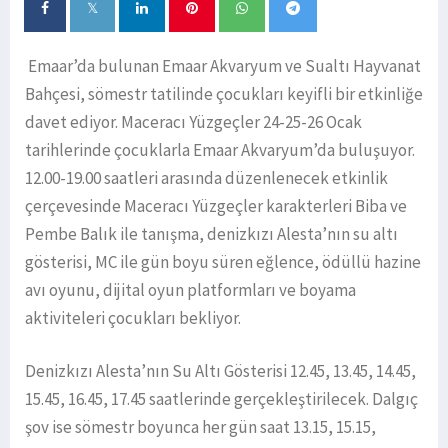
Emaar’da bulunan Emaar Akvaryum ve Sualtı Hayvanat
Bahçesi, sömestr tatilinde çocukları keyifli bir etkinliğe
davet ediyor. Maceracı Yüzgeçler 24-25-26 Ocak
tarihlerinde çocuklarla Emaar Akvaryum’da buluşuyor.
12.00-19.00 saatleri arasında düzenlenecek etkinlik
çerçevesinde Maceracı Yüzgeçler karakterleri Biba ve
Pembe Balık ile tanışma, denizkızı Alesta’nın su altı
gösterisi, MC ile gün boyu süren eğlence, ödüllü hazine
avı oyunu, dijital oyun platformları ve boyama
aktiviteleri çocukları bekliyor.
Denizkızı Alesta’nın Su Altı Gösterisi 12.45, 13.45, 14.45,
15.45, 16.45, 17.45 saatlerinde gerçekleştirilecek. Dalgıç
şov ise sömestr boyunca her gün saat 13.15, 15.15,