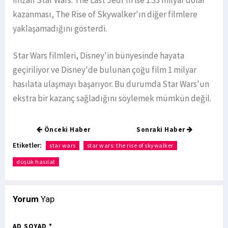
imzalı Star Wars: The Last Jedi'ın ise 1.33 milyar dolar
kazanması, The Rise of Skywalker'ın diğer filmlere
yaklaşamadığını gösterdi.
Star Wars filmleri, Disney'in bünyesinde hayata
geçiriliyor ve Disney'de bulunan çoğu film 1 milyar
hasılata ulaşmayı başarıyor. Bu durumda Star Wars'un
ekstra bir kazanç sağladığını söylemek mümkün değil.
Önceki Haber
Sonraki Haber
Etiketler:
star wars
star wars: the rise of skywalker
düşük hasılat
Yorum
Yap
AD SOYAD *