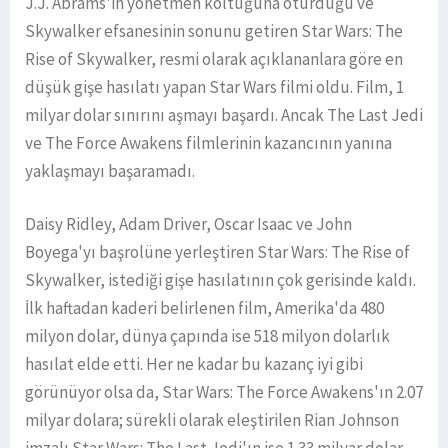
J.J. Abrams'in yönetmen koltuğuna oturduğu ve
Skywalker efsanesinin sonunu getiren Star Wars: The
Rise of Skywalker, resmi olarak açıklananlara göre en
düşük gişe hasılatı yapan Star Wars filmi oldu. Film, 1
milyar dolar sınırını aşmayı başardı. Ancak The Last Jedi
ve The Force Awakens filmlerinin kazancının yanına
yaklaşmayı başaramadı.
Daisy Ridley, Adam Driver, Oscar Isaac ve John
Boyega'yı başrolüne yerleştiren Star Wars: The Rise of
Skywalker, istediği gişe hasılatının çok gerisinde kaldı.
İlk haftadan kaderi belirlenen film, Amerika'da 480
milyon dolar, dünya çapında ise 518 milyon dolarlık
hasılat elde etti. Her ne kadar bu kazanç iyi gibi
görünüyor olsa da, Star Wars: The Force Awakens'ın 2.07
milyar dolara; sürekli olarak eleştirilen Rian Johnson