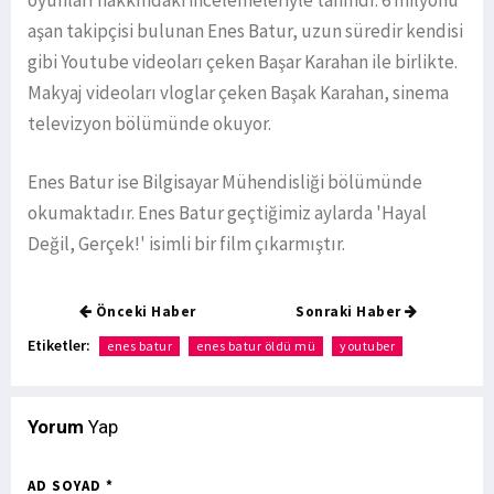
oyunları hakkındaki incelemeleriyle tanındı. 6 milyonu
aşan takipçisi bulunan Enes Batur, uzun süredir kendisi
gibi Youtube videoları çeken Başar Karahan ile birlikte.
Makyaj videoları vloglar çeken Başak Karahan, sinema
televizyon bölümünde okuyor.
Enes Batur ise Bilgisayar Mühendisliği bölümünde
okumaktadır. Enes Batur geçtiğimiz aylarda 'Hayal
Değil, Gerçek!' isimli bir film çıkarmıştır.
Önceki Haber
Sonraki Haber
Etiketler:
enes batur
enes batur öldü mü
youtuber
Yorum
Yap
AD SOYAD *