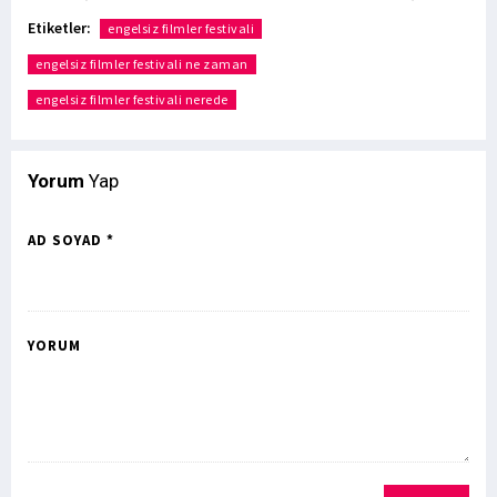
Etiketler:
engelsiz filmler festivali
engelsiz filmler festivali ne zaman
engelsiz filmler festivali nerede
Yorum
Yap
AD SOYAD *
YORUM