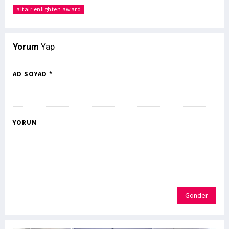
altair enlighten award
Yorum
Yap
AD SOYAD *
YORUM
Gönder